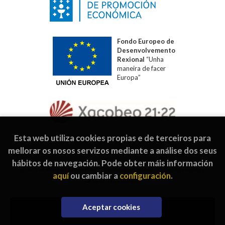
Fondo Europeo de
Desenvolvemento
Rexional
“Unha
maneira de facer
Europa”
Esta web utiliza cookies propias e de terceiros para
mellorar os nosos servizos mediante a análise dos seus
hábitos de navegación. Pode obter máis información
2026 ©
Editorial Galaxia
. Todos os dereitos reservados |
aquí
ou cambiar a
configuración
.
Grupo Trevenque
Aceptar cookies
Engadir á cesta