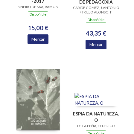
-2017
DE PEDAGOXIA
SINEIRO DE SAA, RAMON
CARIDE GOMEZ, J.ANTONIO
/ TRILLO ALONSO, F
Dispoñible
Dispoñible
15,00 €
43,35 €
Mercar
Mercar
ESPIA DA NATUREZA,
O
DE LA PEÑA, FEDERICO
Dispoñible