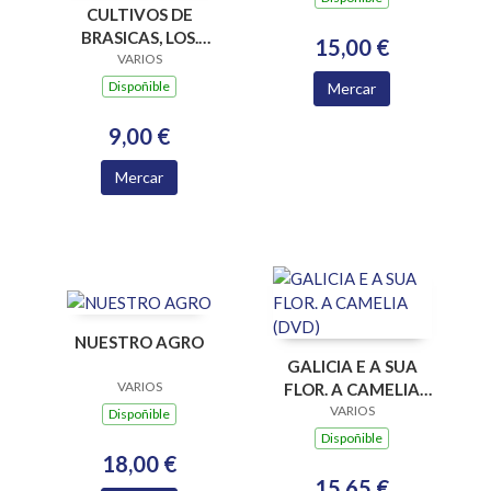
CULTIVOS DE
BRASICAS, LOS.
15,00 €
PLAGAS Y
VARIOS
ENFERMEDADES DE
Dispoñible
Mercar
9,00 €
Mercar
NUESTRO AGRO
GALICIA E A SUA
VARIOS
FLOR. A CAMELIA
(DVD)
VARIOS
Dispoñible
Dispoñible
18,00 €
15,65 €