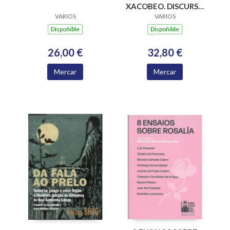
XACOBEO. DISCURSO
DAS ACADEMICAS E
VARIOS
VARIOS
ACADEMICOS
Dispoñible
Dispoñible
NUMERARIOS DA
ACADEMIA
32,80 €
26,00 €
XACOBEA 2016-2024
Mercar
Mercar