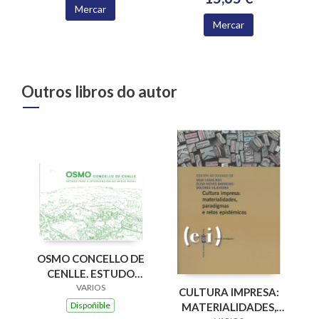
Mercar
Mercar
Outros libros do autor
OSMO CONCELLO DE
CENLLE. ESTUDO
PARA A
VARIOS
CULTURA IMPRESA:
INTERVENCION NO
Dispoñible
MATERIALIDADES,
MEDIO RURAL