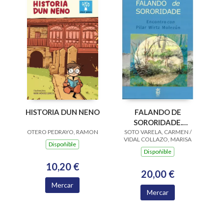
HISTORIA DUN NENO
FALANDO DE
SORORIDADE.
OTERO PEDRAYO, RAMON
SOTO VARELA, CARMEN /
ENCONTRO CON
VIDAL COLLAZO, MARISA
PILAR WIRTZ
Dispoñible
Dispoñible
MOLEZUN
10,20 €
20,00 €
Mercar
Mercar