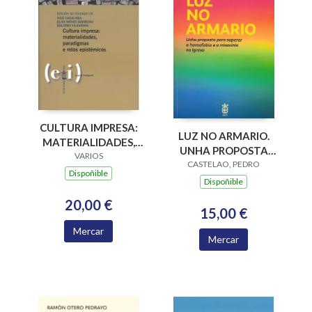
CULTURA IMPRESA:
LUZ NO ARMARIO.
MATERIALIDADES,
UNHA PROPOSTA
PARADIGMAS E
VARIOS
PARA SUPERAR A
CASTELAO, PEDRO
RETOS EPISTÉMICOS
Dispoñible
HOMOFOBIA E A
Dispoñible
MISOXINIA NA
20,00 €
IGREXA
15,00 €
Mercar
Mercar