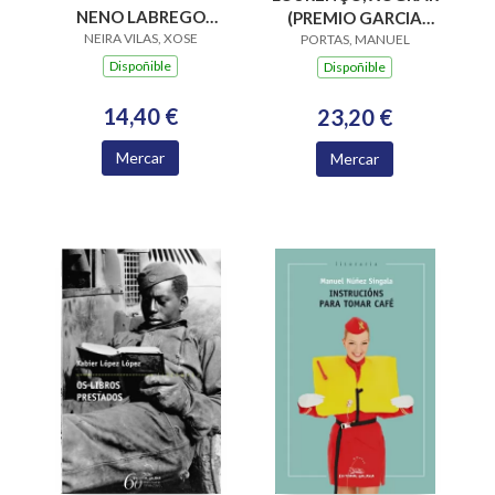
NENO LABREGO
(PREMIO GARCIA
NEIRA VILAS, XOSE
(B.N.VILAS)
BARROS 2015)
PORTAS, MANUEL
Dispoñible
Dispoñible
14,40 €
23,20 €
Mercar
Mercar