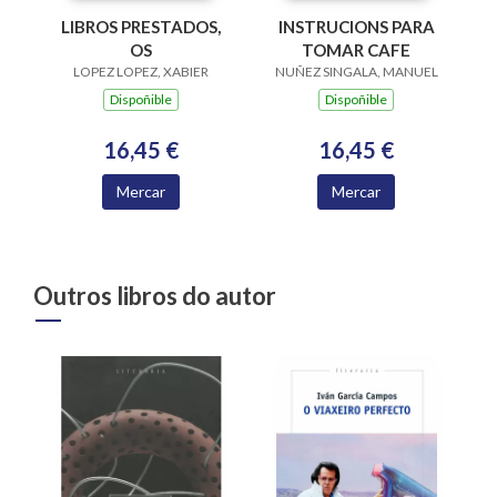
LIBROS PRESTADOS,
INSTRUCIONS PARA
OS
TOMAR CAFE
LOPEZ LOPEZ, XABIER
NUÑEZ SINGALA, MANUEL
Dispoñible
Dispoñible
16,45 €
16,45 €
Mercar
Mercar
Outros libros do autor