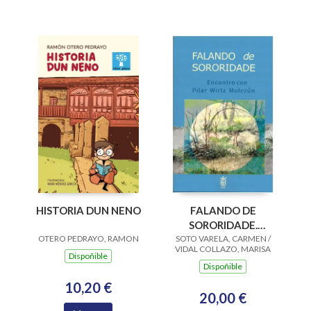
HISTORIA DUN NENO
FALANDO DE
SORORIDADE.
OTERO PEDRAYO, RAMON
SOTO VARELA, CARMEN /
ENCONTRO CON
VIDAL COLLAZO, MARISA
PILAR WIRTZ
Dispoñible
Dispoñible
MOLEZUN
10,20 €
20,00 €