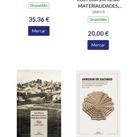
INTERVENCION NO
Dispoñible
MATERIALIDADES,
MEDIO RURAL
PARADIGMAS E
VARIOS
35,36 €
RETOS EPISTÉMICOS
Dispoñible
Mercar
20,00 €
Mercar