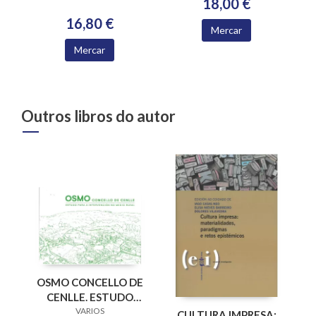
18,00 €
16,80 €
Mercar
Mercar
Outros libros do autor
OSMO CONCELLO DE
CENLLE. ESTUDO
PARA A
VARIOS
CULTURA IMPRESA: