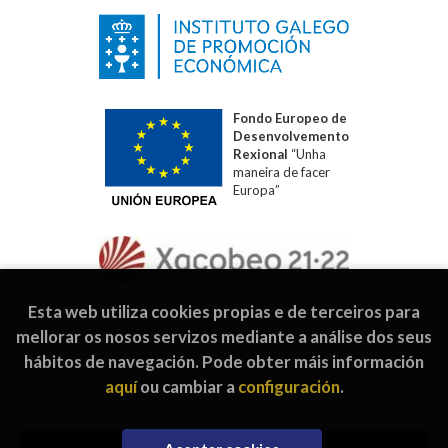
Fondo Europeo de
Desenvolvemento
Rexional
“Unha
maneira de facer
Europa”
Esta web utiliza cookies propias e de terceiros para
mellorar os nosos servizos mediante a análise dos seus
hábitos de navegación. Pode obter máis información
2026 ©
Editorial Galaxia
. Todos os dereitos reservados |
aquí
ou cambiar a
configuración
.
Grupo Trevenque