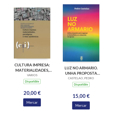
CULTURA IMPRESA:
LUZ NO ARMARIO.
MATERIALIDADES,
UNHA PROPOSTA
PARADIGMAS E
VARIOS
PARA SUPERAR A
CASTELAO, PEDRO
RETOS EPISTÉMICOS
Dispoñible
HOMOFOBIA E A
Dispoñible
MISOXINIA NA
20,00 €
IGREXA
15,00 €
Mercar
Mercar