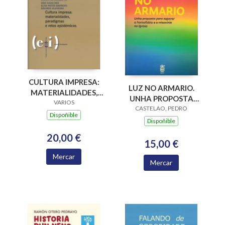
CULTURA IMPRESA:
LUZ NO ARMARIO.
MATERIALIDADES,
UNHA PROPOSTA
PARADIGMAS E
VARIOS
PARA SUPERAR A
CASTELAO, PEDRO
RETOS EPISTÉMICOS
Dispoñible
HOMOFOBIA E A
Dispoñible
MISOXINIA NA
20,00 €
IGREXA
15,00 €
Mercar
Mercar