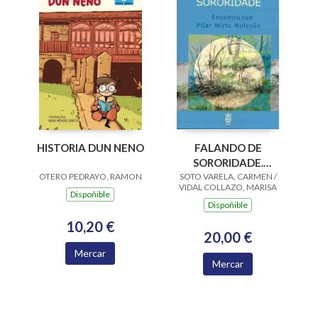
HISTORIA DUN NENO
FALANDO DE
SORORIDADE.
OTERO PEDRAYO, RAMON
SOTO VARELA, CARMEN /
ENCONTRO CON
VIDAL COLLAZO, MARISA
PILAR WIRTZ
Dispoñible
Dispoñible
MOLEZUN
10,20 €
20,00 €
Mercar
Mercar