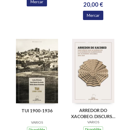
Mercar
20,00 €
Mercar
ARREDOR DO
TUI 1900-1936
XACOBEO. DISCURSO
DAS ACADEMICAS E
VARIOS
VARIOS
ACADEMICOS
Dispoñible
Dispoñible