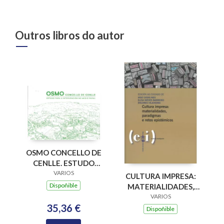
Outros libros do autor
OSMO CONCELLO DE
CENLLE. ESTUDO
PARA A
VARIOS
CULTURA IMPRESA:
INTERVENCION NO
Dispoñible
MATERIALIDADES,
MEDIO RURAL
PARADIGMAS E
VARIOS
35,36 €
RETOS EPISTÉMICOS
Dispoñible