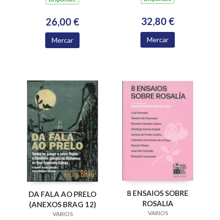
NUMERARIOS DA
ACADEMIA
32,80 €
26,00 €
XACOBEA 2016-2024
Mercar
Mercar
8 ENSAIOS SOBRE
DA FALA AO PRELO
ROSALIA
(ANEXOS BRAG 12)
VARIOS
VARIOS