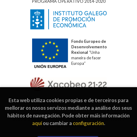
PROGRAMA OPERATIVO 2014-2020
Fondo Europeo de
Desenvolvemento
Rexional
“Unha
maneira de facer
Europa”
Esta web utiliza cookies propias e de terceiros para
mellorar os nosos servizos mediante a análise dos seus
hábitos de navegación. Pode obter máis información
2026 ©
Editorial Galaxia
. Todos os dereitos reservados |
aquí
ou cambiar a
configuración
.
Grupo Trevenque