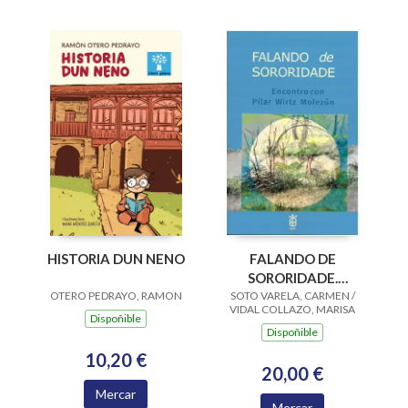
HISTORIA DUN NENO
FALANDO DE
SORORIDADE.
OTERO PEDRAYO, RAMON
SOTO VARELA, CARMEN /
ENCONTRO CON
VIDAL COLLAZO, MARISA
PILAR WIRTZ
Dispoñible
Dispoñible
MOLEZUN
10,20 €
20,00 €
Mercar
Mercar