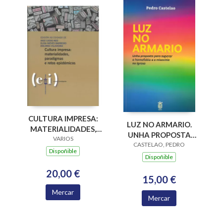
CULTURA IMPRESA:
LUZ NO ARMARIO.
MATERIALIDADES,
UNHA PROPOSTA
PARADIGMAS E
VARIOS
PARA SUPERAR A
CASTELAO, PEDRO
RETOS EPISTÉMICOS
Dispoñible
HOMOFOBIA E A
Dispoñible
MISOXINIA NA
20,00 €
IGREXA
15,00 €
Mercar
Mercar