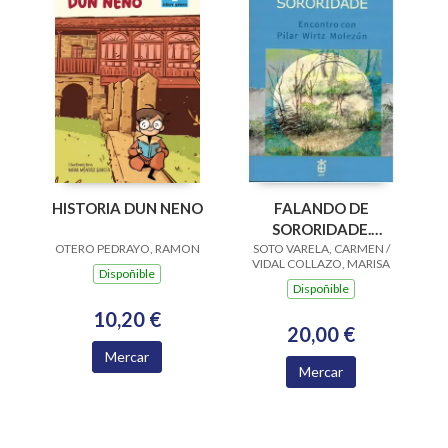
HISTORIA DUN NENO
FALANDO DE
SORORIDADE.
OTERO PEDRAYO, RAMON
SOTO VARELA, CARMEN /
ENCONTRO CON
VIDAL COLLAZO, MARISA
PILAR WIRTZ
Dispoñible
Dispoñible
MOLEZUN
10,20 €
20,00 €
Mercar
Mercar