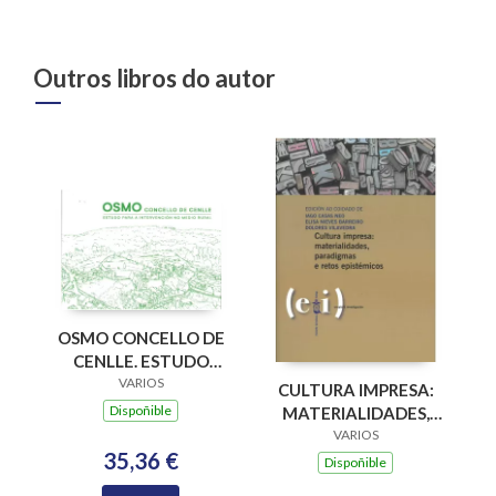
Outros libros do autor
OSMO CONCELLO DE
CENLLE. ESTUDO
PARA A
VARIOS
CULTURA IMPRESA:
INTERVENCION NO
Dispoñible
MATERIALIDADES,
MEDIO RURAL
PARADIGMAS E
VARIOS
35,36 €
RETOS EPISTÉMICOS
Dispoñible