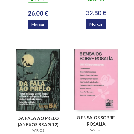
NUMERARIOS DA
ACADEMIA
32,80 €
26,00 €
XACOBEA 2016-2024
Mercar
Mercar
8 ENSAIOS SOBRE
DA FALA AO PRELO
ROSALIA
(ANEXOS BRAG 12)
VARIOS
VARIOS