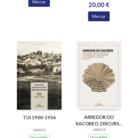
Mercar
20,00 €
Mercar
ARREDOR DO
TUI 1900-1936
XACOBEO. DISCURSO
DAS ACADEMICAS E
VARIOS
VARIOS
ACADEMICOS
Dispoñible
Dispoñible