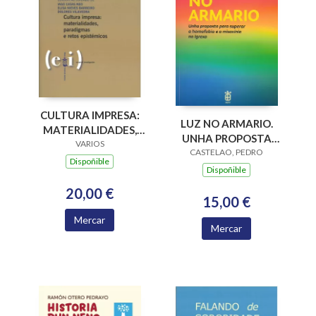
CULTURA IMPRESA:
LUZ NO ARMARIO.
MATERIALIDADES,
UNHA PROPOSTA
PARADIGMAS E
VARIOS
PARA SUPERAR A
CASTELAO, PEDRO
RETOS EPISTÉMICOS
Dispoñible
HOMOFOBIA E A
Dispoñible
MISOXINIA NA
20,00 €
IGREXA
15,00 €
Mercar
Mercar