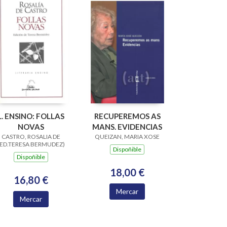
L. ENSINO: FOLLAS
RECUPEREMOS AS
NOVAS
MANS. EVIDENCIAS
CASTRO, ROSALIA DE
QUEIZAN, MARIA XOSE
(ED.TERESA BERMUDEZ)
Dispoñible
Dispoñible
18,00 €
16,80 €
Mercar
Mercar