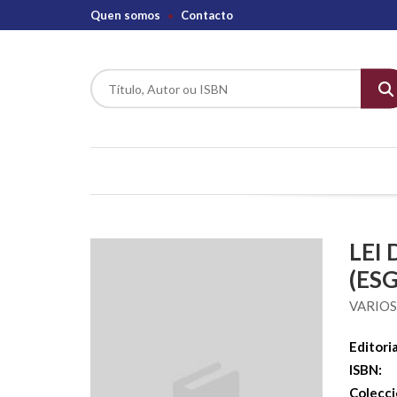
Quen somos
Contacto
LEI
(ES
VARIO
Editoria
ISBN:
Colecci