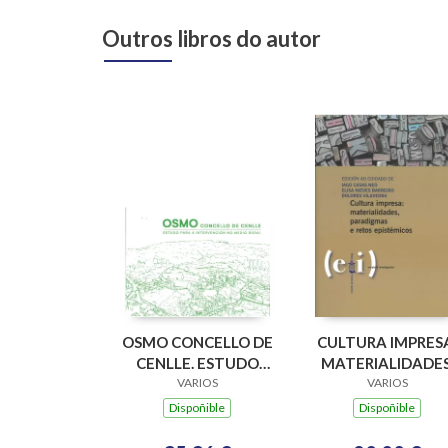
Outros libros do autor
OSMO CONCELLO DE
CULTURA IMPRES
CENLLE. ESTUDO
MATERIALIDADES
PARA A
VARIOS
PARADIGMAS E
VARIOS
INTERVENCION NO
RETOS EPISTÉMIC
Dispoñible
Dispoñible
MEDIO RURAL