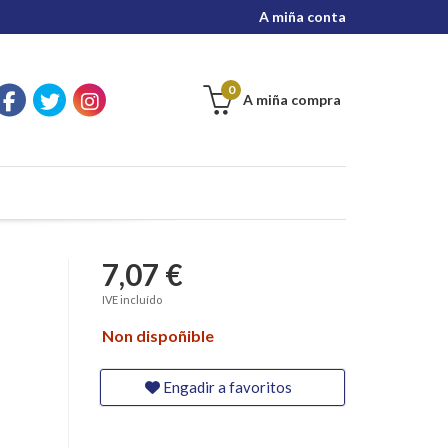
A miña conta
0
A miña compra
7,07 €
IVE incluído
Non dispoñible
Engadir a favoritos