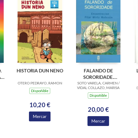
.
HISTORIA DUN NENO
FALANDO DE
A
SORORIDADE.
OTERO PEDRAYO, RAMON
SOTO VARELA, CARMEN /
ENCONTRO CON
VIDAL COLLAZO, MARISA
PILAR WIRTZ
Dispoñible
Dispoñible
MOLEZUN
10,20 €
20,00 €
Mercar
Mercar