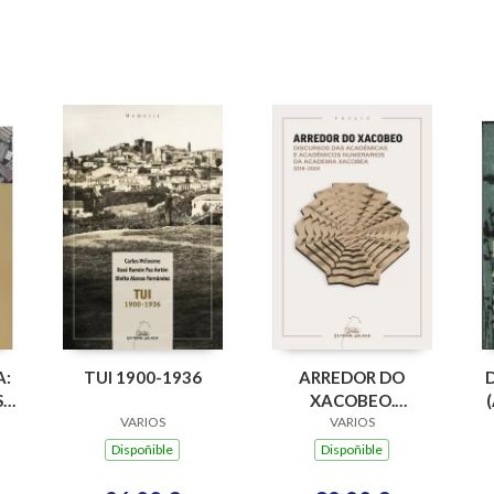
A:
TUI 1900-1936
ARREDOR DO
,
XACOBEO.
VARIOS
DISCURSO DAS
VARIOS
OS
ACADEMICAS E
Dispoñible
Dispoñible
ACADEMICOS
NUMERARIOS DA