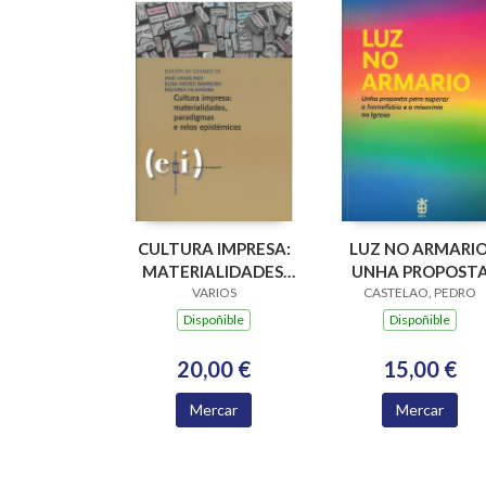
CULTURA IMPRESA:
LUZ NO ARMARIO
MATERIALIDADES,
UNHA PROPOST
PARADIGMAS E
VARIOS
PARA SUPERAR A
CASTELAO, PEDRO
RETOS EPISTÉMICOS
HOMOFOBIA E A
Dispoñible
Dispoñible
MISOXINIA NA
IGREXA
20,00 €
15,00 €
Mercar
Mercar