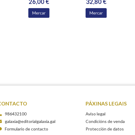
26,00 €
32,80 €
ACADEMIA
XACOBEA 2016-
Mercar
Mercar
2024
CONTACTO
PÁXINAS LEGAIS
986432100
Aviso legal
galaxia@editorialgalaxia.gal
Condicións de venda
Formulario de contacto
Protección de datos