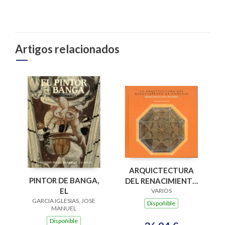
Artigos relacionados
ARQUICTECTURA
PINTOR DE BANGA,
DEL RENACIMIENTO
EL
EN OURENSE
VARIOS
GARCIA IGLESIAS, JOSE
(IMAGEN URBANA Y
Dispoñible
MANUEL
OBRAS
Dispoñible
MONASTICAS)