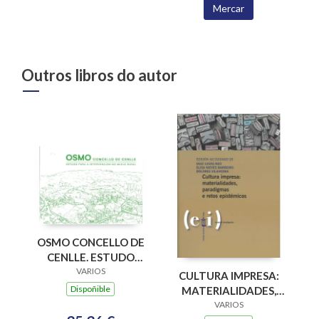
Mercar
Outros libros do autor
OSMO CONCELLO DE
CENLLE. ESTUDO
PARA A
VARIOS
CULTURA IMPRESA:
INTERVENCION NO
Dispoñible
MATERIALIDADES,
MEDIO RURAL
PARADIGMAS E
VARIOS