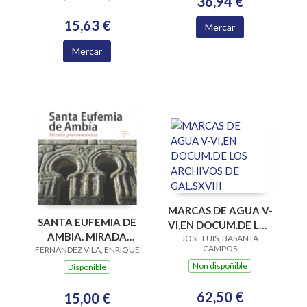
36,94 €
15,63 €
Mercar
Mercar
MARCAS DE AGUA V-
SANTA EUFEMIA DE
VI,EN DOCUM.DE LOS
AMBIA. MIRADA
JOSE LUIS, BASANTA
ARCHIVOS DE
CAMPOS
FERNANDEZ VILA, ENRIQUE
PRERROMANICA
GAL.SXVIII
Non dispoñible
Dispoñible
62,50 €
15,00 €