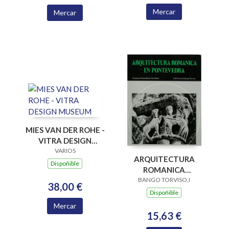
Mercar
Mercar
MIES VAN DER ROHE -
VITRA DESIGN
MUSEUM
VARIOS
ARQUITECTURA
Dispoñible
ROMANICA
PONTEV.RUST
BANGO TORVISO,I
38,00 €
Dispoñible
Mercar
15,63 €