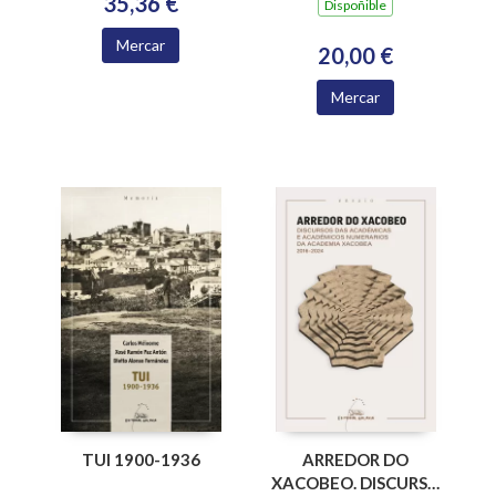
35,36 €
RETOS EPISTÉMICOS
Dispoñible
Mercar
20,00 €
Mercar
ARREDOR DO
TUI 1900-1936
XACOBEO. DISCURSO