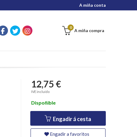
A miña conta
0
A miña compra
12,75 €
IVE incluído
Dispoñible
Engadir á cesta
Engadir a favoritos