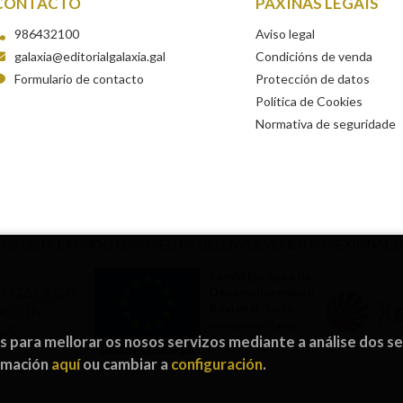
CONTACTO
PÁXINAS LEGAIS
986432100
Aviso legal
galaxia@editorialgalaxia.gal
Condicións de venda
Formulario de contacto
Protección de datos
Política de Cookies
Normativa de seguridade
 GALICIA E FONDO EUROPEO DE DESENVOLVEMENTO REXIONAL 
Fondo Europeo de
Desenvolvemento
Rexional
“Unha
maneira de facer
os para mellorar os nosos servizos mediante a análise dos s
Europa”
ormación
aquí
ou cambiar a
configuración
.