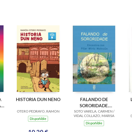
.
HISTORIA DUN NENO
FALANDO DE
A
SORORIDADE.
OTERO PEDRAYO, RAMON
SOTO VARELA, CARMEN /
ENCONTRO CON
VIDAL COLLAZO, MARISA
PILAR WIRTZ
Dispoñible
Dispoñible
MOLEZUN