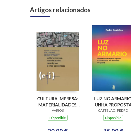
Artigos relacionados
CULTURA IMPRESA:
LUZ NO ARMARIO
MATERIALIDADES,
UNHA PROPOST
PARADIGMAS E
VARIOS
PARA SUPERAR A
CASTELAO, PEDRO
RETOS EPISTÉMICOS
HOMOFOBIA E A
Dispoñible
Dispoñible
MISOXINIA NA
IGREXA