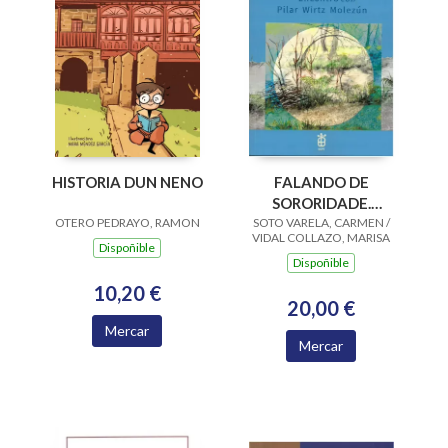
HISTORIA DUN NENO
FALANDO DE
SORORIDADE.
OTERO PEDRAYO, RAMON
SOTO VARELA, CARMEN /
ENCONTRO CON
VIDAL COLLAZO, MARISA
PILAR WIRTZ
Dispoñible
Dispoñible
MOLEZUN
10,20 €
20,00 €
Mercar
Mercar