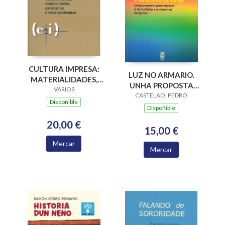
CULTURA IMPRESA:
LUZ NO ARMARIO.
MATERIALIDADES,
UNHA PROPOSTA
PARADIGMAS E
VARIOS
PARA SUPERAR A
CASTELAO, PEDRO
RETOS EPISTÉMICOS
Dispoñible
HOMOFOBIA E A
Dispoñible
MISOXINIA NA
20,00 €
IGREXA
15,00 €
Mercar
Mercar