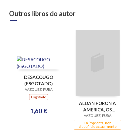
Outros libros do autor
DESACOUGO
(ESGOTADO)
VAZQUEZ, PURA
Esgotado
ALDAN FORON A
AMERICA, OS
1,60 €
(ESGOTADO)
VAZQUEZ, PURA
En imprenta, non
dispoñible actualmente