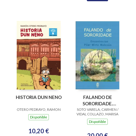
HISTORIA DUN NENO
FALANDO DE
SORORIDADE.
OTERO PEDRAYO, RAMON
SOTO VARELA, CARMEN /
ENCONTRO CON
VIDAL COLLAZO, MARISA
PILAR WIRTZ
Dispoñible
Dispoñible
MOLEZUN
10,20 €
20,00 €