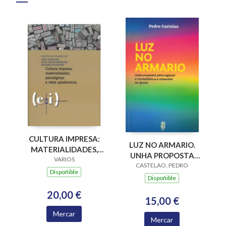
CULTURA IMPRESA:
LUZ NO ARMARIO.
MATERIALIDADES,
UNHA PROPOSTA
PARADIGMAS E
VARIOS
PARA SUPERAR A
CASTELAO, PEDRO
RETOS EPISTÉMICOS
Dispoñible
HOMOFOBIA E A
Dispoñible
MISOXINIA NA
20,00 €
IGREXA
15,00 €
Mercar
Mercar