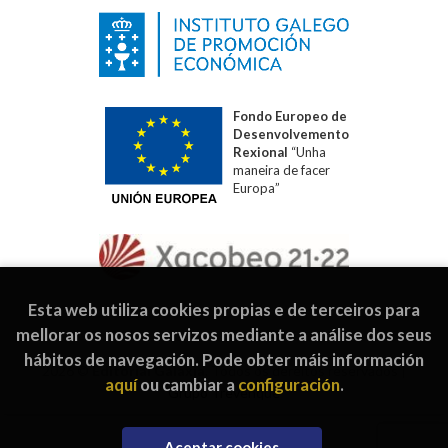
Fondo Europeo de
Desenvolvemento
Rexional
“Unha
maneira de facer
Europa”
Esta web utiliza cookies propias e de terceiros para
mellorar os nosos servizos mediante a análise dos seus
hábitos de navegación. Pode obter máis información
2026 ©
Editorial Galaxia
. Todos os dereitos reservados |
aquí
ou cambiar a
configuración
.
Grupo Trevenque
Aceptar cookies