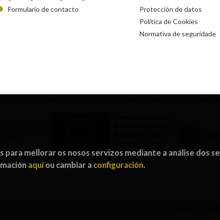
Formulario de contacto
Protección de datos
Política de Cookies
Normativa de seguridade
 GALICIA E FONDO EUROPEO DE DESENVOLVEMENTO REXIONAL 
Fondo Europeo de
Desenvolvemento
Rexional
“Unha
maneira de facer
os para mellorar os nosos servizos mediante a análise dos s
Europa”
ormación
aquí
ou cambiar a
configuración
.
026 ©
Editorial Galaxia
. Todos os dereitos reservados |
Grupo Treven