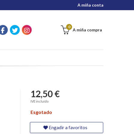
A miña conta
0
A miña compra
12,50 €
IVE incluído
Esgotado
Engadir a favoritos