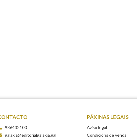
CONTACTO
PÁXINAS LEGAIS
986432100
Aviso legal
galaxia@editorialgalaxia.gal
Condicións de venda