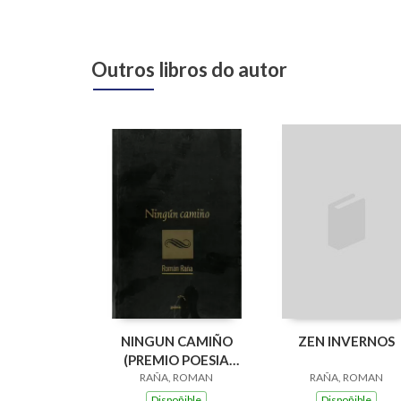
Outros libros do autor
NINGUN CAMIÑO
ZEN INVERNOS
(PREMIO POESIA
MARTIN CODAX
RAÑA, ROMAN
RAÑA, ROMAN
1997)
Dispoñible
Dispoñible