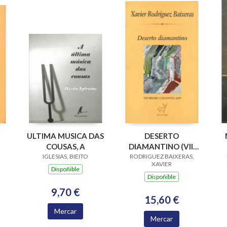
ULTIMA MUSICA DAS
DESERTO
COUSAS, A
DIAMANTINO (VIII
IGLESIAS, BIEITO
PREMIO CAIXANOVA
RODRIGUEZ BAIXERAS,
XAVIER
2009)
Dispoñible
Dispoñible
9,70 €
15,60 €
Mercar
Mercar