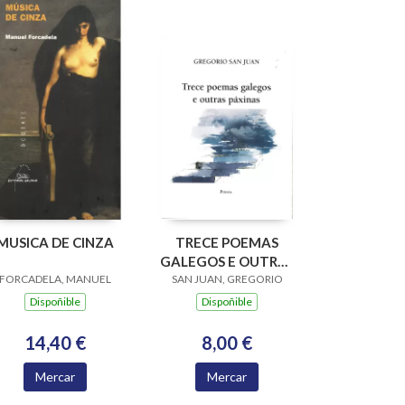
MUSICA DE CINZA
TRECE POEMAS
GALEGOS E OUTRAS
FORCADELA, MANUEL
SAN JUAN, GREGORIO
PAXINAS
Dispoñible
Dispoñible
14,40 €
8,00 €
Mercar
Mercar