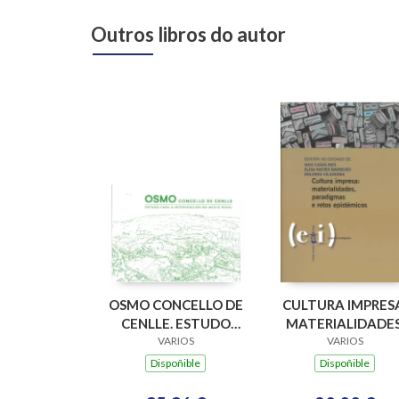
Outros libros do autor
OSMO CONCELLO DE
CULTURA IMPRES
CENLLE. ESTUDO
MATERIALIDADES
PARA A
VARIOS
PARADIGMAS E
VARIOS
INTERVENCION NO
RETOS EPISTÉMIC
Dispoñible
Dispoñible
MEDIO RURAL