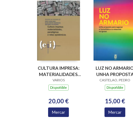
CULTURA IMPRESA:
LUZ NO ARMARIO
MATERIALIDADES,
UNHA PROPOST
PARADIGMAS E
VARIOS
PARA SUPERAR A
CASTELAO, PEDRO
RETOS EPISTÉMICOS
HOMOFOBIA E A
Dispoñible
Dispoñible
MISOXINIA NA
IGREXA
20,00 €
15,00 €
Mercar
Mercar