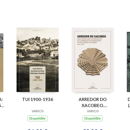
A:
TUI 1900-1936
ARREDOR DO
,
XACOBEO.
VARIOS
DISCURSO DAS
VARIOS
OS
ACADEMICAS E
Dispoñible
Dispoñible
ACADEMICOS
NUMERARIOS DA