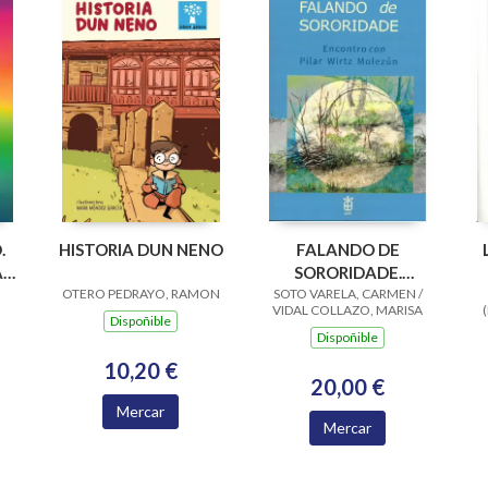
.
HISTORIA DUN NENO
FALANDO DE
A
SORORIDADE.
OTERO PEDRAYO, RAMON
SOTO VARELA, CARMEN /
ENCONTRO CON
VIDAL COLLAZO, MARISA
PILAR WIRTZ
Dispoñible
Dispoñible
MOLEZUN
10,20 €
20,00 €
Mercar
Mercar