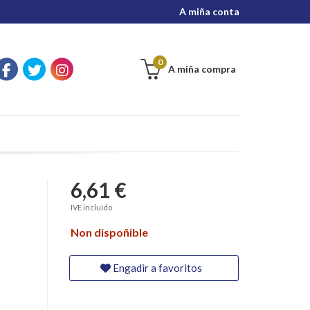
A miña conta
0
A miña compra
6,61 €
IVE incluído
Non dispoñible
Engadir a favoritos