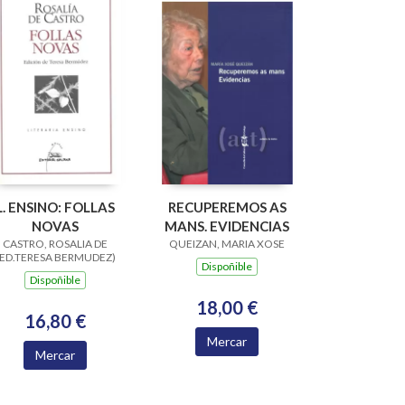
L. ENSINO: FOLLAS
RECUPEREMOS AS
NOVAS
MANS. EVIDENCIAS
CASTRO, ROSALIA DE
QUEIZAN, MARIA XOSE
(ED.TERESA BERMUDEZ)
Dispoñible
Dispoñible
18,00 €
16,80 €
Mercar
Mercar