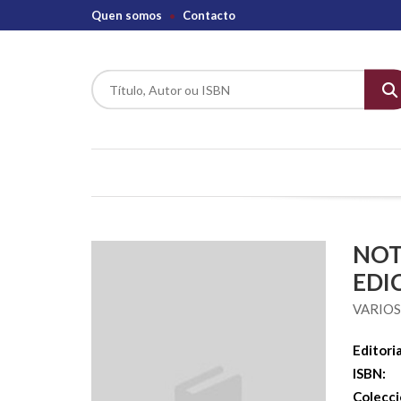
Quen somos
Contacto
NOT
EDI
VARIO
Editoria
ISBN:
Colecci