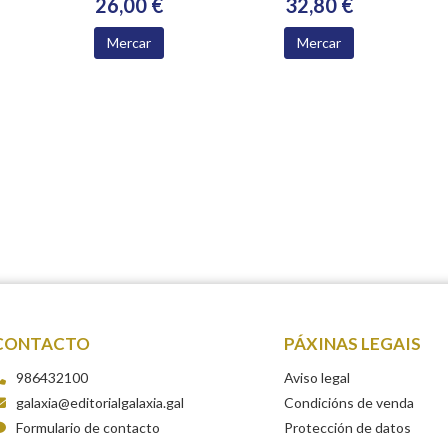
26,00 €
32,80 €
ACADEMIA
XACOBEA 2016-
Mercar
Mercar
2024
CONTACTO
PÁXINAS LEGAIS
986432100
Aviso legal
galaxia@editorialgalaxia.gal
Condicións de venda
Formulario de contacto
Protección de datos