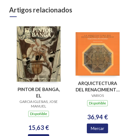
Artigos relacionados
ARQUICTECTURA
PINTOR DE BANGA,
DEL RENACIMIENTO
EL
EN OURENSE
VARIOS
GARCIA IGLESIAS, JOSE
(IMAGEN URBANA Y
Dispoñible
MANUEL
OBRAS
Dispoñible
MONASTICAS)
36,94 €
15,63 €
Mercar