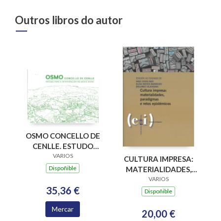
Outros libros do autor
OSMO CONCELLO DE
CENLLE. ESTUDO
PARA A
VARIOS
CULTURA IMPRESA:
INTERVENCION NO
Dispoñible
MATERIALIDADES,
MEDIO RURAL
PARADIGMAS E
VARIOS
35,36 €
RETOS EPISTÉMICOS
Dispoñible
Mercar
20,00 €