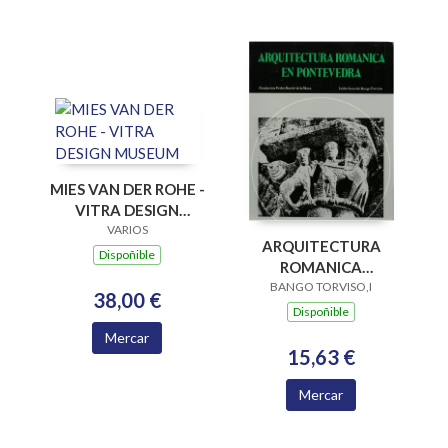
MIES VAN DER ROHE -
VITRA DESIGN
MUSEUM
VARIOS
ARQUITECTURA
Dispoñible
ROMANICA
PONTEV.RUST
BANGO TORVISO,I
38,00 €
Dispoñible
Mercar
15,63 €
Mercar