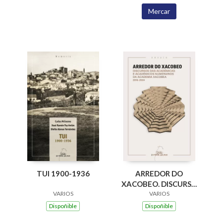
Mercar
ARREDOR DO
TUI 1900-1936
XACOBEO. DISCURSO
DAS ACADEMICAS E
VARIOS
VARIOS
ACADEMICOS
Dispoñible
Dispoñible
NUMERARIOS DA