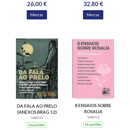
ACADEMIA
32,80 €
26,00 €
XACOBEA 2016-2024
Mercar
Mercar
8 ENSAIOS SOBRE
DA FALA AO PRELO
ROSALIA
(ANEXOS BRAG 12)
VARIOS
VARIOS
Dispoñible
Dispoñible