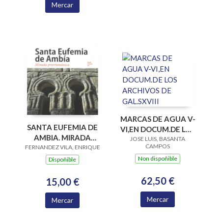
Mercar
MARCAS DE AGUA V-
SANTA EUFEMIA DE
VI,EN DOCUM.DE LOS
AMBIA. MIRADA
JOSE LUIS, BASANTA
ARCHIVOS DE
CAMPOS
FERNANDEZ VILA, ENRIQUE
PRERROMANICA
GAL.SXVIII
Non dispoñible
Dispoñible
62,50 €
15,00 €
Mercar
Mercar