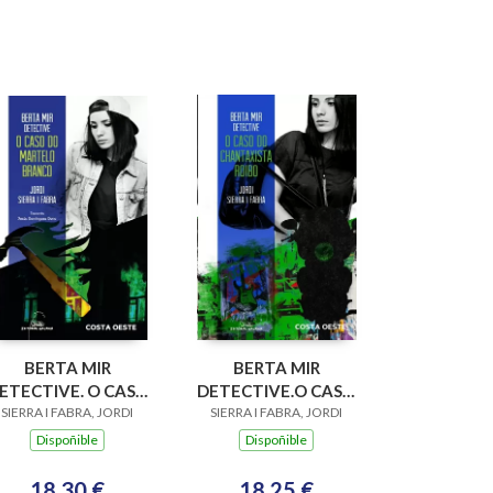
BERTA MIR
BERTA MIR
ETECTIVE. O CASO
DETECTIVE.O CASO
SIERRA I FABRA, JORDI
DO MARTELO
DO CHANTAXISTA
SIERRA I FABRA, JORDI
BRANCO
ROIBO
Dispoñible
Dispoñible
18,30 €
18,25 €