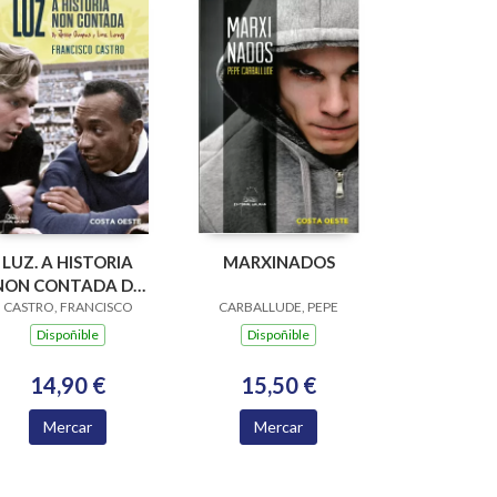
LUZ. A HISTORIA
MARXINADOS
NON CONTADA DE
ESSE OWENS E LUZ
CASTRO, FRANCISCO
CARBALLUDE, PEPE
LONG
Dispoñible
Dispoñible
14,90 €
15,50 €
Mercar
Mercar