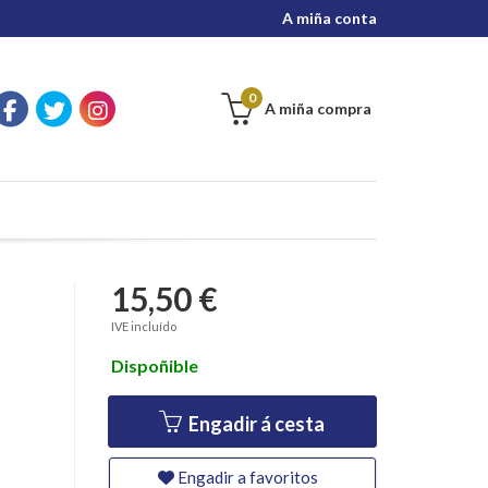
A miña conta
0
A miña compra
15,50 €
IVE incluído
Dispoñible
Engadir á cesta
Engadir a favoritos