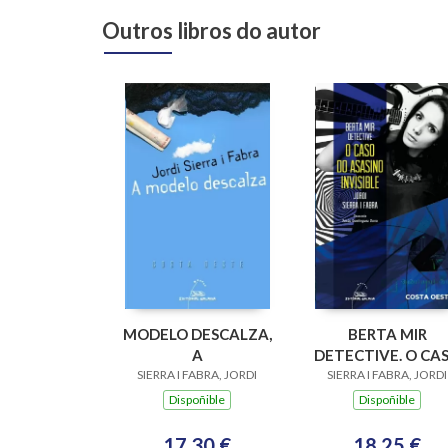
Outros libros do autor
MODELO DESCALZA,
BERTA MIR
A
DETECTIVE. O CA
SIERRA I FABRA, JORDI
SIERRA I FABRA, JORDI
DO ASASINO
INVISIBLE
Dispoñible
Dispoñible
17,30 €
18,25 €