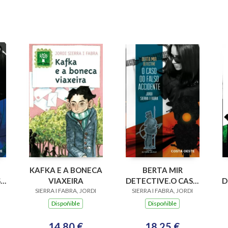
KAFKA E A BONECA
BERTA MIR
SO
VIAXEIRA
DETECTIVE.O CASO
D
SIERRA I FABRA, JORDI
SIERRA I FABRA, JORDI
DO FALSO
ACCIDENTE
Dispoñible
Dispoñible
14,80 €
18,25 €