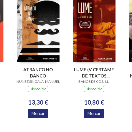
ATRANCO NO
LUME (V CERTAME
BANCO
DE TEXTOS
NUÑEZ SINGALA, MANUEL
TEATRAIS ROBERTO
BAÑOS DE COS, J.L.
J
VIDAL BOLAÑO
Dispoñible
Dispoñible
2022)
13,30 €
10,80 €
Mercar
Mercar