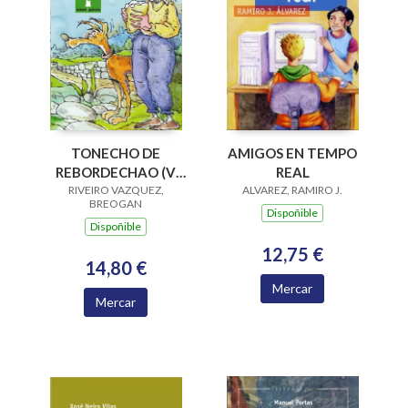
AMIGOS EN TEMPO
TONECHO DE
REAL
REBORDECHAO (V
ALVAREZ, RAMIRO J.
PREMIO RAIÑA LUPA
RIVEIRO VAZQUEZ,
BREOGAN
2004)
Dispoñible
Dispoñible
12,75 €
14,80 €
Mercar
Mercar