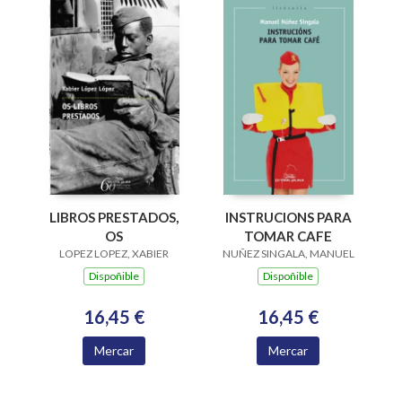
LIBROS PRESTADOS,
INSTRUCIONS PARA
OS
TOMAR CAFE
LOPEZ LOPEZ, XABIER
NUÑEZ SINGALA, MANUEL
Dispoñible
Dispoñible
16,45 €
16,45 €
Mercar
Mercar