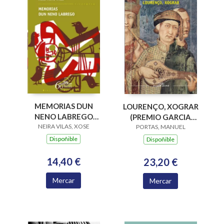
MEMORIAS DUN
LOURENÇO, XOGRAR
NENO LABREGO
(PREMIO GARCIA
NEIRA VILAS, XOSE
(B.N.VILAS)
BARROS 2015)
PORTAS, MANUEL
Dispoñible
Dispoñible
14,40 €
23,20 €
Mercar
Mercar