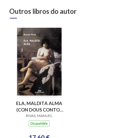
Outros libros do autor
ELA, MALDITA ALMA
(CON DOUS CONTOS
RIVAS, MANUEL
INEDITOS)
Dispoñible
17,60 €