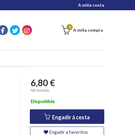
A miña conta
0
A miña compra
6,80 €
IVE incluído
Dispoñible
Engadir á cesta
Engadir a favoritos