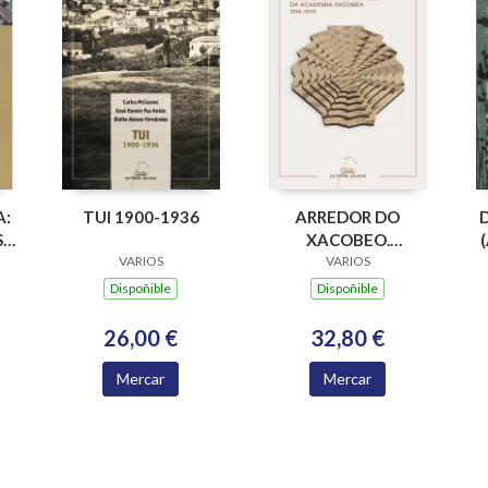
A:
TUI 1900-1936
ARREDOR DO
,
XACOBEO.
VARIOS
DISCURSO DAS
VARIOS
OS
ACADEMICAS E
Dispoñible
Dispoñible
ACADEMICOS
NUMERARIOS DA
26,00 €
32,80 €
ACADEMIA
XACOBEA 2016-
Mercar
Mercar
2024