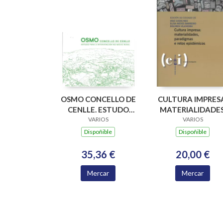
OSMO CONCELLO DE
CULTURA IMPRES
CENLLE. ESTUDO
MATERIALIDADES
PARA A
VARIOS
PARADIGMAS E
VARIOS
INTERVENCION NO
RETOS EPISTÉMIC
Dispoñible
Dispoñible
MEDIO RURAL
35,36 €
20,00 €
Mercar
Mercar