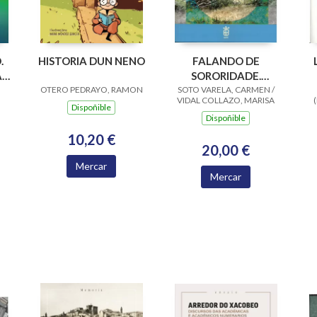
.
HISTORIA DUN NENO
FALANDO DE
A
SORORIDADE.
OTERO PEDRAYO, RAMON
SOTO VARELA, CARMEN /
ENCONTRO CON
VIDAL COLLAZO, MARISA
PILAR WIRTZ
Dispoñible
Dispoñible
MOLEZUN
10,20 €
20,00 €
Mercar
Mercar