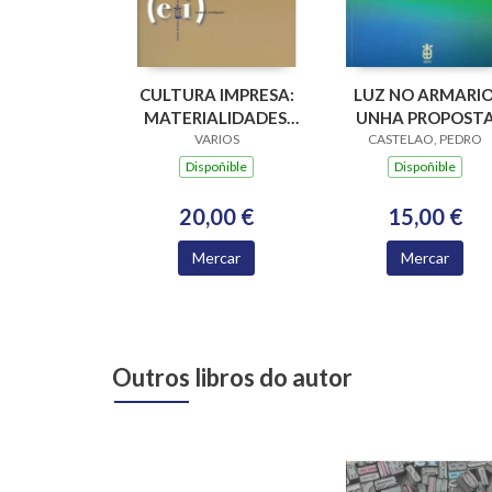
CULTURA IMPRESA:
LUZ NO ARMARIO
MATERIALIDADES,
UNHA PROPOST
PARADIGMAS E
VARIOS
PARA SUPERAR A
CASTELAO, PEDRO
RETOS EPISTÉMICOS
HOMOFOBIA E A
Dispoñible
Dispoñible
MISOXINIA NA
IGREXA
20,00 €
15,00 €
Mercar
Mercar
Outros libros do autor