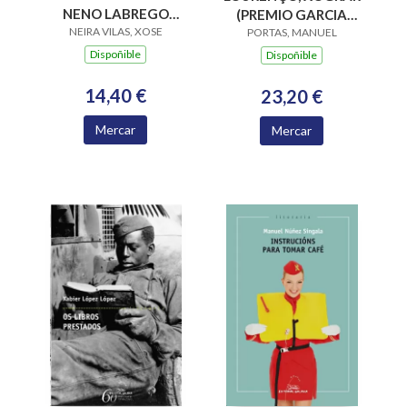
NENO LABREGO
(PREMIO GARCIA
NEIRA VILAS, XOSE
(B.N.VILAS)
BARROS 2015)
PORTAS, MANUEL
Dispoñible
Dispoñible
14,40 €
23,20 €
Mercar
Mercar