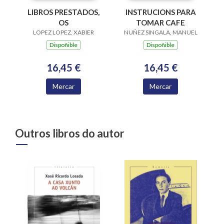
LIBROS PRESTADOS,
INSTRUCIONS PARA
OS
TOMAR CAFE
LOPEZ LOPEZ, XABIER
NUÑEZ SINGALA, MANUEL
Dispoñible
Dispoñible
16,45 €
16,45 €
Mercar
Mercar
Outros libros do autor