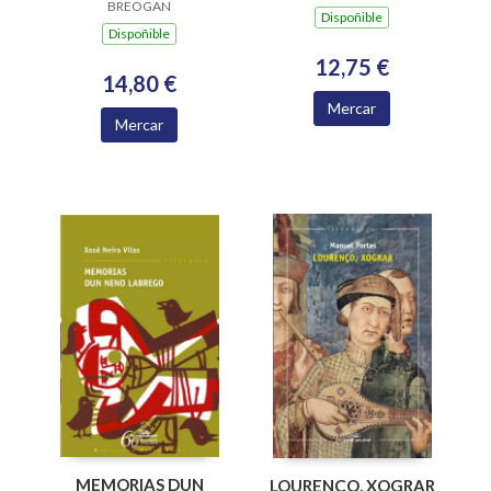
BREOGAN
2004)
Dispoñible
Dispoñible
12,75 €
14,80 €
Mercar
Mercar
MEMORIAS DUN
LOURENÇO, XOGRAR