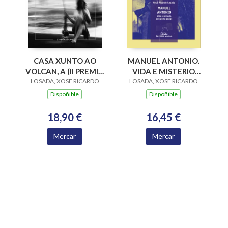
CASA XUNTO AO
MANUEL ANTONIO.
VOLCAN, A (II PREMIO
VIDA E MISTERIO
LOSADA, XOSE RICARDO
VIADUTOS 2019)
DUN POETA GALEGO
LOSADA, XOSE RICARDO
Dispoñible
Dispoñible
18,90 €
16,45 €
Mercar
Mercar