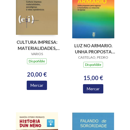
CULTURA IMPRESA:
LUZ NO ARMARIO.
MATERIALIDADES,
UNHA PROPOSTA
PARADIGMAS E
VARIOS
PARA SUPERAR A
CASTELAO, PEDRO
RETOS EPISTÉMICOS
Dispoñible
HOMOFOBIA E A
Dispoñible
MISOXINIA NA
20,00 €
IGREXA
15,00 €
Mercar
Mercar