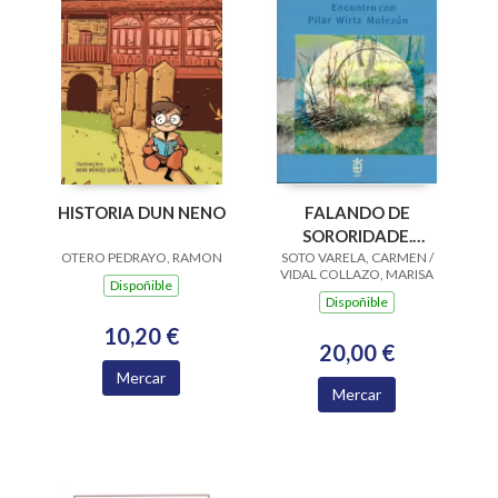
HISTORIA DUN NENO
FALANDO DE
SORORIDADE.
OTERO PEDRAYO, RAMON
SOTO VARELA, CARMEN /
ENCONTRO CON
VIDAL COLLAZO, MARISA
PILAR WIRTZ
Dispoñible
Dispoñible
MOLEZUN
10,20 €
20,00 €
Mercar
Mercar