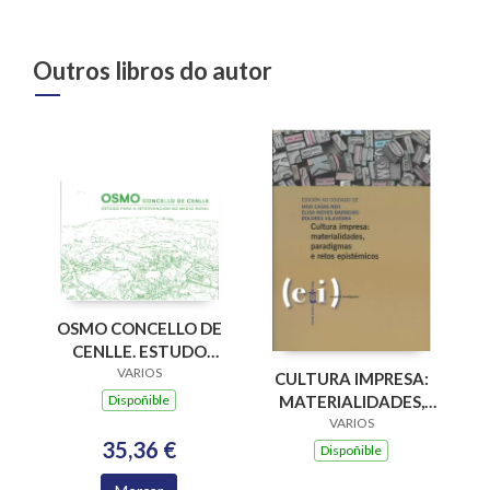
Outros libros do autor
OSMO CONCELLO DE
CENLLE. ESTUDO
PARA A
VARIOS
CULTURA IMPRESA:
INTERVENCION NO
Dispoñible
MATERIALIDADES,
MEDIO RURAL
PARADIGMAS E
VARIOS
35,36 €
RETOS EPISTÉMICOS
Dispoñible