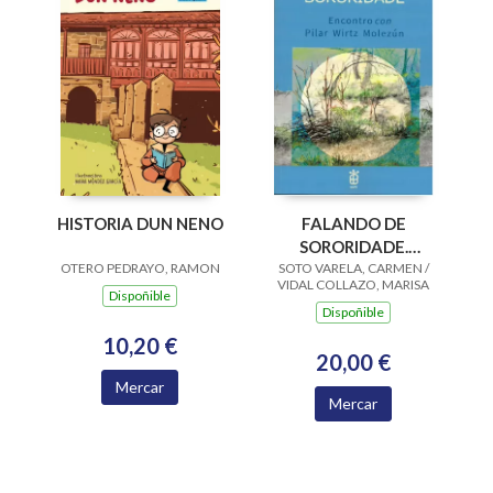
HISTORIA DUN NENO
FALANDO DE
SORORIDADE.
OTERO PEDRAYO, RAMON
SOTO VARELA, CARMEN /
ENCONTRO CON
VIDAL COLLAZO, MARISA
PILAR WIRTZ
Dispoñible
Dispoñible
MOLEZUN
10,20 €
20,00 €
Mercar
Mercar