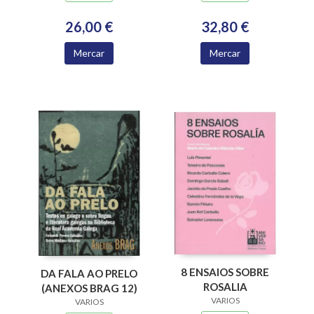
NUMERARIOS DA
ACADEMIA
32,80 €
26,00 €
XACOBEA 2016-2024
Mercar
Mercar
8 ENSAIOS SOBRE
DA FALA AO PRELO
ROSALIA
(ANEXOS BRAG 12)
VARIOS
VARIOS