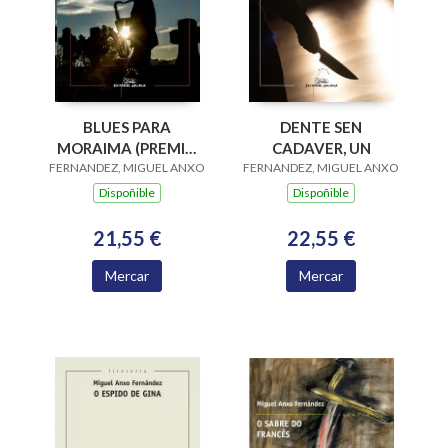
BLUES PARA
DENTE SEN
MORAIMA (PREMIO
CADAVER, UN
FERNANDEZ, MIGUEL ANXO
BLANCO AMOR 2016)
FERNANDEZ, MIGUEL ANXO
Dispoñible
Dispoñible
21,55 €
22,55 €
Mercar
Mercar