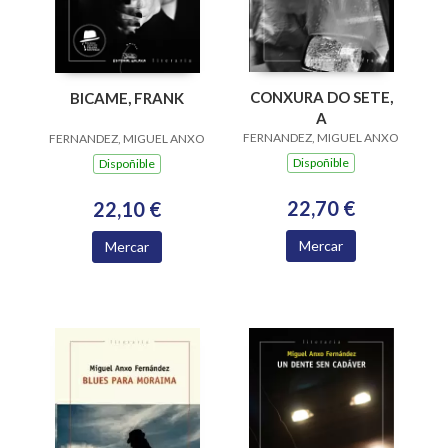
CONXURA DO SETE,
BICAME, FRANK
A
FERNANDEZ, MIGUEL ANXO
FERNANDEZ, MIGUEL ANXO
Dispoñible
Dispoñible
22,70 €
22,10 €
Mercar
Mercar