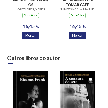
OS
TOMAR CAFE
LOPEZ LOPEZ, XABIER
NUÑEZ SINGALA, MANUEL
Dispoñible
Dispoñible
16,45 €
16,45 €
Mercar
Mercar
Outros libros do autor