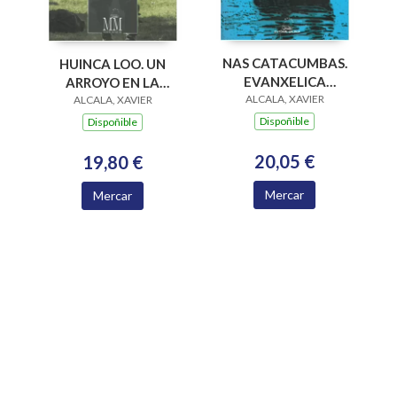
NAS CATACUMBAS.
HUINCA LOO. UN
EVANXELICA
ARROYO EN LA
ALCALA, XAVIER
MEMORIA II
ALCALA, XAVIER
FRONTERA
Dispoñible
Dispoñible
20,05 €
19,80 €
Mercar
Mercar