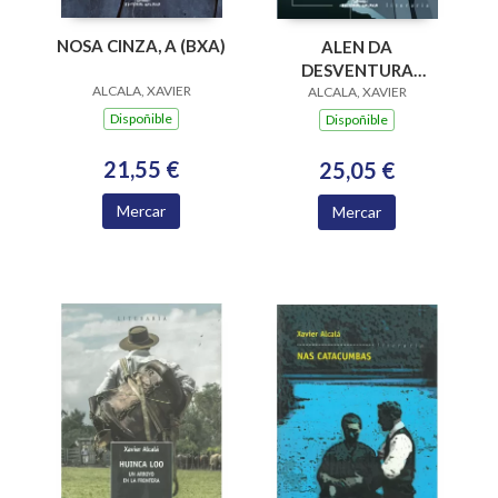
NOSA CINZA, A (BXA)
ALEN DA
DESVENTURA
ALCALA, XAVIER
(ILUSTRADO)
ALCALA, XAVIER
Dispoñible
Dispoñible
21,55 €
25,05 €
Mercar
Mercar