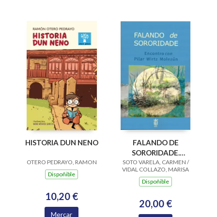
HISTORIA DUN NENO
FALANDO DE
SORORIDADE.
OTERO PEDRAYO, RAMON
SOTO VARELA, CARMEN /
ENCONTRO CON
VIDAL COLLAZO, MARISA
PILAR WIRTZ
Dispoñible
Dispoñible
MOLEZUN
10,20 €
20,00 €
Mercar