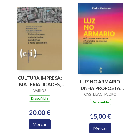
CULTURA IMPRESA:
LUZ NO ARMARIO.
MATERIALIDADES,
UNHA PROPOSTA
PARADIGMAS E
VARIOS
PARA SUPERAR A
CASTELAO, PEDRO
RETOS EPISTÉMICOS
Dispoñible
HOMOFOBIA E A
Dispoñible
MISOXINIA NA
20,00 €
IGREXA
15,00 €
Mercar
Mercar