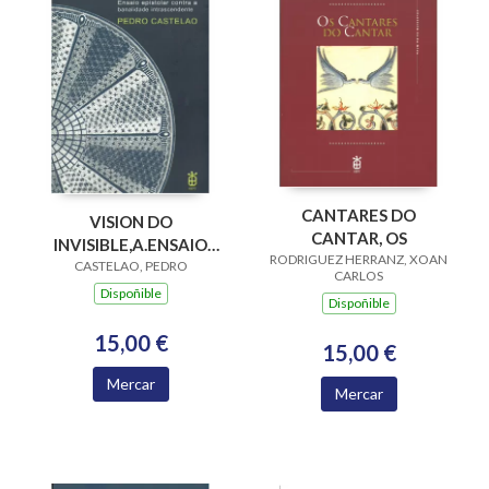
CANTARES DO
VISION DO
CANTAR, OS
INVISIBLE,A.ENSAIO
RODRIGUEZ HERRANZ, XOAN
EPISTOLAR CONTRA A
CASTELAO, PEDRO
CARLOS
BANALIDADE
Dispoñible
Dispoñible
15,00 €
15,00 €
Mercar
Mercar