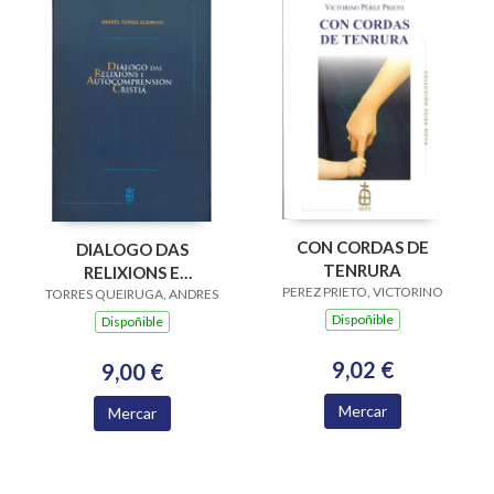
CON CORDAS DE
DIALOGO DAS
TENRURA
RELIXIONS E
PEREZ PRIETO, VICTORINO
TORRES QUEIRUGA, ANDRES
AUTOCOMPRENSION
CRISTIA
Dispoñible
Dispoñible
9,02 €
9,00 €
Mercar
Mercar