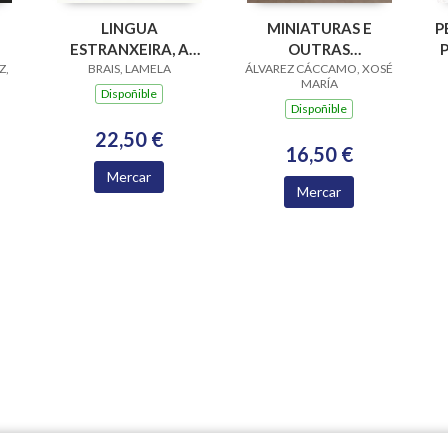
LINGUA
MINIATURAS E
P
ESTRANXEIRA, A
OUTRAS
Z,
(PREMIO DA CRITICA
BRAIS, LAMELA
ÁLVAREZ CÁCCAMO, XOSÉ
DIMENSIÓNS
MARÍA
UA
NARRATIVA GALEGA
Dispoñible
Dispoñible
2022 E OJO CRITICO
NARRATIVA 2023)
22,50 €
16,50 €
Mercar
Mercar