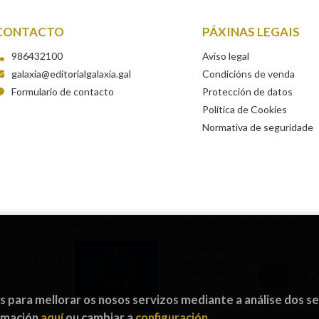
CONTACTO
PÁXINAS LEGAIS
986432100
Aviso legal
galaxia@editorialgalaxia.gal
Condicións de venda
Formulario de contacto
Protección de datos
Política de Cookies
Normativa de seguridade
 GALICIA E FONDO EUROPEO DE DESENVOLVEMENTO REXIONAL 
Fondo Europeo de
Desenvolvemento
Rexional
“Unha
maneira de facer
os para mellorar os nosos servizos mediante a análise dos s
Europa”
ormación
aquí
ou cambiar a
configuración
.