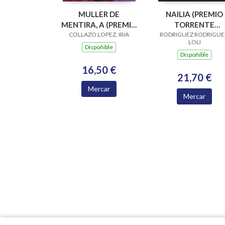
MULLER DE
NAILIA (PREMIO
MENTIRA, A (PREMIO
TORRENTE
COLLAZO LOPEZ, IRIA
GARCÍA BARROS
RODRIGUEZ RODRIGUE
BALLESTER
LOLI
2026)
NARRATIVA LING
Dispoñible
Dispoñible
GALEGA 2024)
16,50 €
21,70 €
Mercar
Mercar