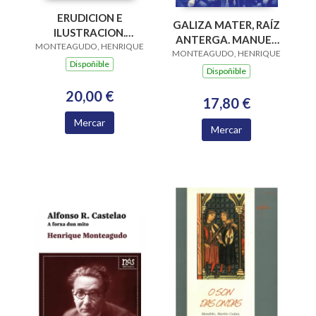
ERUDICION E
GALIZA MATER, RAÍZ
ILUSTRACION.
ANTERGA. MANUEL
MONTEAGUDO, HENRIQUE
ESTUDOS SOBRE
MONTEAGUDO, HENRIQUE
RODRIGUES LAPA NA
MARTIN SARMIENTO
Dispoñible
LINGU E NA CULTURA
Dispoñible
GALEGAS
20,00 €
17,80 €
Mercar
Mercar