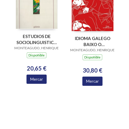
ESTUDIOS DE
IDIOMA GALEGO
SOCIOLINGUISTICA
BAIXO O
MONTEAGUDO, HENRIQUE
GALEGA
MONTEAGUDO, HENRIQUE
FRANQUISMO, O. DA
Dispoñible
RESISTENCIA A
Dispoñible
NORMA
20,65 €
30,80 €
Mercar
Mercar