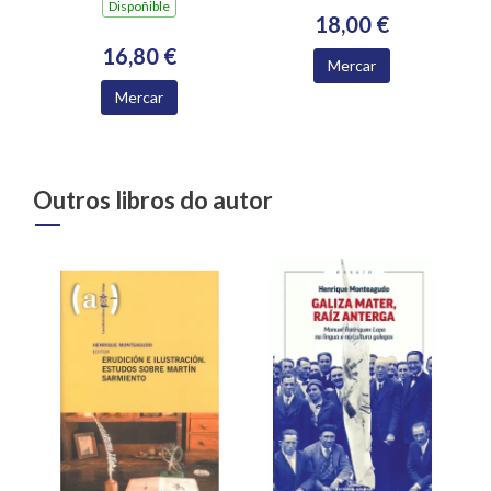
Dispoñible
18,00 €
16,80 €
Mercar
Mercar
Outros libros do autor