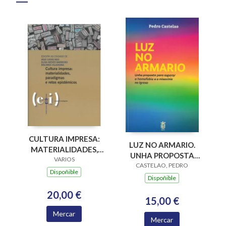
CULTURA IMPRESA:
LUZ NO ARMARIO.
MATERIALIDADES,
UNHA PROPOSTA
PARADIGMAS E
VARIOS
PARA SUPERAR A
CASTELAO, PEDRO
RETOS EPISTÉMICOS
Dispoñible
HOMOFOBIA E A
Dispoñible
MISOXINIA NA
20,00 €
IGREXA
15,00 €
Mercar
Mercar