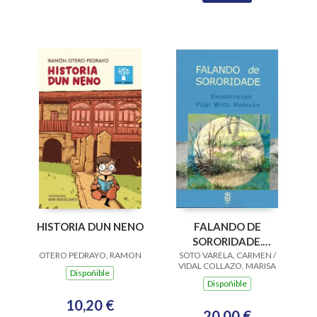
HISTORIA DUN NENO
FALANDO DE
SORORIDADE.
OTERO PEDRAYO, RAMON
SOTO VARELA, CARMEN /
ENCONTRO CON
VIDAL COLLAZO, MARISA
PILAR WIRTZ
Dispoñible
Dispoñible
MOLEZUN
10,20 €
20,00 €