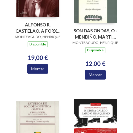
ALFONSO R.
SON DAS ONDAS, O -
CASTELAO. A FORXA
MENDIÑO, MARTIN
MONTEAGUDO, HENRIQUE
DUN MITO (BN)
MONTEAGUDO, HENRIQUE
CODAX, JOHAN DE
Dispoñible
CANGAS -
Dispoñible
19,00 €
12,00 €
Mercar
Mercar