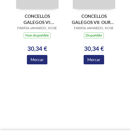
CONCELLOS
CONCELLOS
GALEGOS VI:
GALEGOS VII: OUROL
FARIÑA JAMARDO, XOSE
MONDARIZ -
FARIÑA JAMARDO, XOSE
- PONTEDEUME
OURENSE
Non dispoñible
Dispoñible
30,34 €
30,34 €
Mercar
Mercar