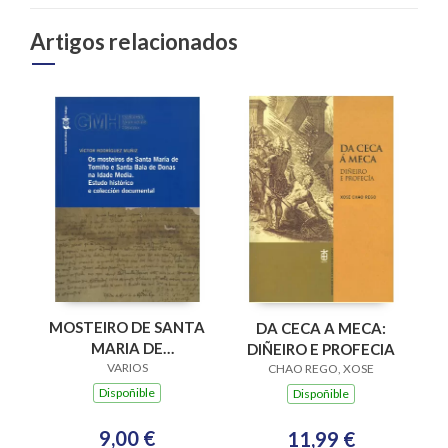
Artigos relacionados
MOSTEIRO DE SANTA
DA CECA A MECA:
MARIA DE
DIÑEIRO E PROFECIA
XUNQUEIRA DE
VARIOS
CHAO REGO, XOSE
ESPADANEDO SXII-
Dispoñible
Dispoñible
VXI
9,00 €
11,99 €