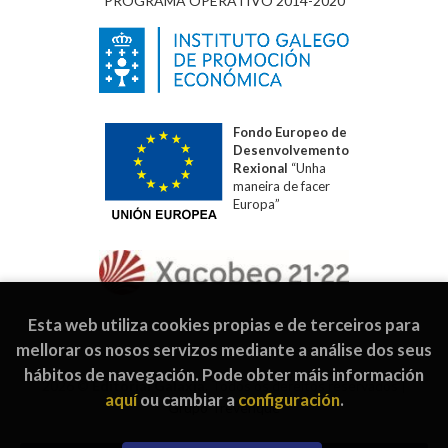
PROGRAMA OPERATIVO 2014-2020
Fondo Europeo de
Desenvolvemento
Rexional
“Unha
maneira de facer
Europa”
Esta web utiliza cookies propias e de terceiros para
mellorar os nosos servizos mediante a análise dos seus
hábitos de navegación. Pode obter máis información
2026 ©
Editorial Galaxia
. Todos os dereitos reservados |
aquí
ou cambiar a
configuración
.
Grupo Trevenque