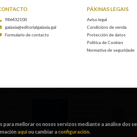
CONTACTO
PÁXINAS LEGAIS
986432100
Aviso legal
galaxia@editorialgalaxia.gal
Condicións de venda
Formulario de contacto
Protección de datos
Política de Cookies
Normativa de seguridade
 GALICIA E FONDO EUROPEO DE DESENVOLVEMENTO REXIONAL 
Fondo Europeo de
Desenvolvemento
Rexional
“Unha
maneira de facer
os para mellorar os nosos servizos mediante a análise dos s
Europa”
ormación
aquí
ou cambiar a
configuración
.