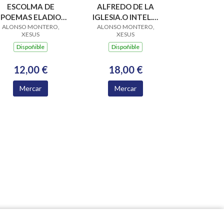
ESCOLMA DE
ALFREDO DE LA
POEMAS ELADIO
IGLESIA.O INTEL.O
ALONSO MONTERO,
RODRIGUEZ
EDUCADOR..PRIMEIRO
ALONSO MONTERO,
XESUS
XESUS
GONZALEZ
MANUAL
Dispoñible
Dispoñible
12,00 €
18,00 €
Mercar
Mercar