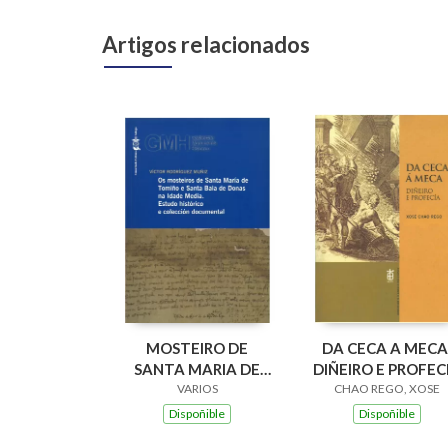
Artigos relacionados
MOSTEIRO DE
DA CECA A MECA
SANTA MARIA DE
DIÑEIRO E PROFEC
XUNQUEIRA DE
VARIOS
CHAO REGO, XOSE
ESPADANEDO SXII-
Dispoñible
Dispoñible
VXI