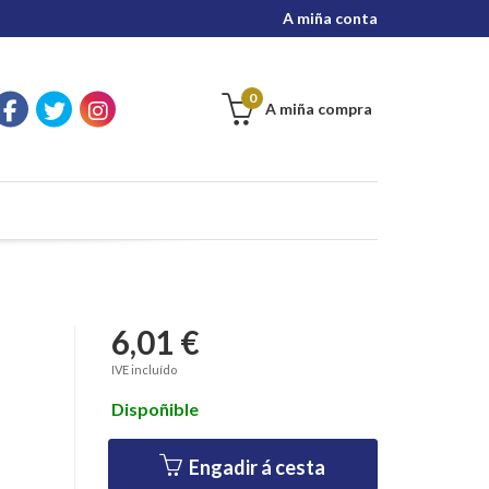
A miña conta
0
A miña compra
6,01 €
IVE incluído
Dispoñible
Engadir á cesta