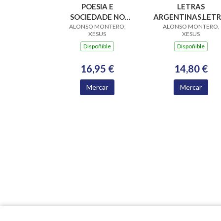
POESIA E
LETRAS
SOCIEDADE NO
ARGENTINAS,LET
ALONSO MONTERO,
CANCIONEIRO
GALLEGAS SU REL
ALONSO MONTERO,
XESUS
XESUS
POPULAR GALEGO
EN EL SIGLO XX
Dispoñible
Dispoñible
16,95 €
14,80 €
Mercar
Mercar