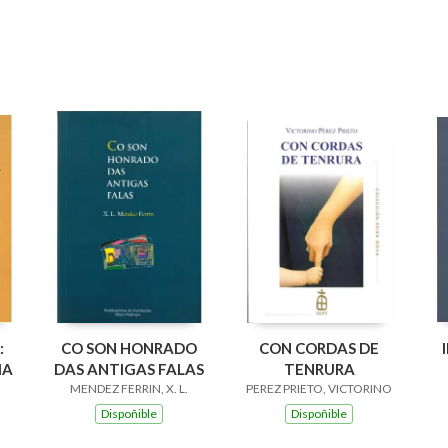
:
CO SON HONRADO
CON CORDAS DE
IA
DAS ANTIGAS FALAS
TENRURA
MENDEZ FERRIN, X. L.
PEREZ PRIETO, VICTORINO
Dispoñible
Dispoñible