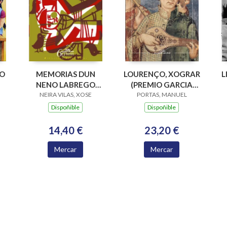
PO
MEMORIAS DUN
LOURENÇO, XOGRAR
L
NENO LABREGO
(PREMIO GARCIA
NEIRA VILAS, XOSE
(B.N.VILAS)
BARROS 2015)
PORTAS, MANUEL
Dispoñible
Dispoñible
14,40 €
23,20 €
Mercar
Mercar