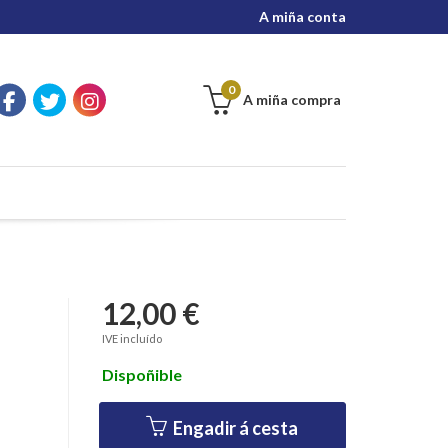
A miña conta
0
A miña compra
12,00 €
IVE incluído
Dispoñible
Engadir á cesta