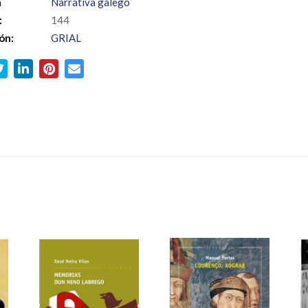
a
Narrativa galego
:
144
ón:
GRIAL