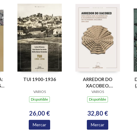
A:
TUI 1900-1936
ARREDOR DO
,
XACOBEO.
VARIOS
DISCURSO DAS
VARIOS
OS
ACADEMICAS E
Dispoñible
Dispoñible
ACADEMICOS
NUMERARIOS DA
26,00 €
32,80 €
ACADEMIA
XACOBEA 2016-
Mercar
Mercar
2024