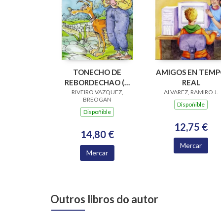
TONECHO DE
AMIGOS EN TEM
REBORDECHAO (V
REAL
PREMIO RAIÑA LUPA
RIVEIRO VAZQUEZ,
ALVAREZ, RAMIRO J.
BREOGAN
2004)
Dispoñible
Dispoñible
12,75 €
14,80 €
Mercar
Mercar
Outros libros do autor