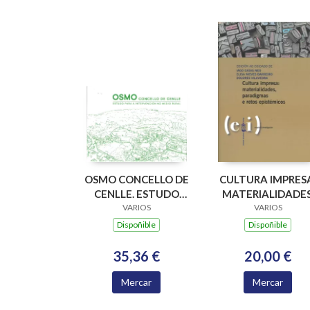
OSMO CONCELLO DE
CULTURA IMPRES
CENLLE. ESTUDO
MATERIALIDADES
PARA A
VARIOS
PARADIGMAS E
VARIOS
INTERVENCION NO
RETOS EPISTÉMIC
Dispoñible
Dispoñible
MEDIO RURAL
35,36 €
20,00 €
Mercar
Mercar