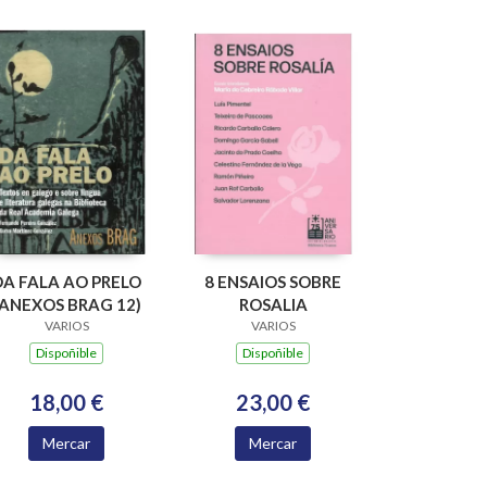
DA FALA AO PRELO
8 ENSAIOS SOBRE
(ANEXOS BRAG 12)
ROSALIA
VARIOS
VARIOS
Dispoñible
Dispoñible
18,00 €
23,00 €
Mercar
Mercar