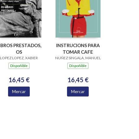
IBROS PRESTADOS,
INSTRUCIONS PARA
OS
TOMAR CAFE
LOPEZ LOPEZ, XABIER
NUÑEZ SINGALA, MANUEL
Dispoñible
Dispoñible
16,45 €
16,45 €
Mercar
Mercar