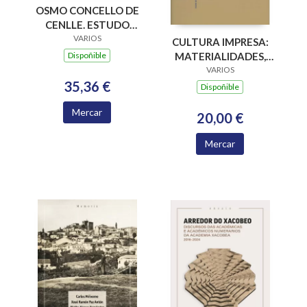
OSMO CONCELLO DE
CENLLE. ESTUDO
PARA A
VARIOS
CULTURA IMPRESA:
INTERVENCION NO
Dispoñible
MATERIALIDADES,
MEDIO RURAL
PARADIGMAS E
VARIOS
35,36 €
RETOS EPISTÉMICOS
Dispoñible
Mercar
20,00 €
Mercar