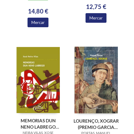
12,75 €
14,80 €
Mercar
Mercar
MEMORIAS DUN
LOURENÇO, XOGRAR
NENO LABREGO
(PREMIO GARCIA
NEIRA VILAS, XOSE
(B.N.VILAS)
BARROS 2015)
PORTAS, MANUEL