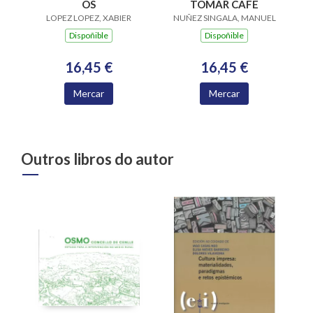
OS
TOMAR CAFE
LOPEZ LOPEZ, XABIER
NUÑEZ SINGALA, MANUEL
Dispoñible
Dispoñible
16,45 €
16,45 €
Mercar
Mercar
Outros libros do autor