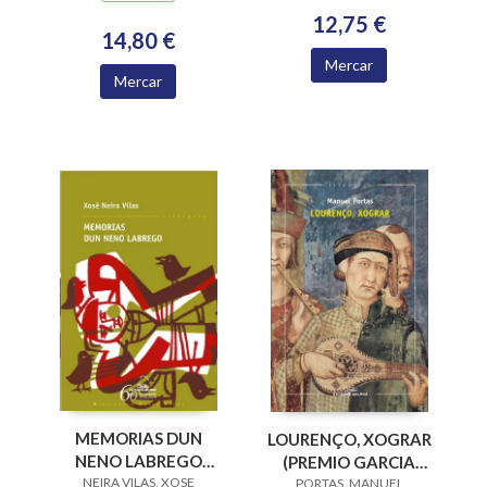
12,75 €
14,80 €
Mercar
Mercar
MEMORIAS DUN
LOURENÇO, XOGRAR
NENO LABREGO
(PREMIO GARCIA
NEIRA VILAS, XOSE
(B.N.VILAS)
BARROS 2015)
PORTAS, MANUEL