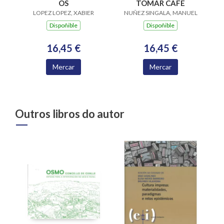
OS
TOMAR CAFE
LOPEZ LOPEZ, XABIER
NUÑEZ SINGALA, MANUEL
Dispoñible
Dispoñible
16,45 €
16,45 €
Mercar
Mercar
Outros libros do autor