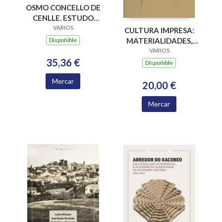
OSMO CONCELLO DE
CENLLE. ESTUDO
PARA A
VARIOS
CULTURA IMPRESA:
INTERVENCION NO
Dispoñible
MATERIALIDADES,
MEDIO RURAL
PARADIGMAS E
VARIOS
35,36 €
RETOS EPISTÉMICOS
Dispoñible
Mercar
20,00 €
Mercar