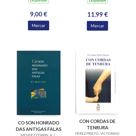
Dispoñible
Dispoñible
VXI
9,00 €
11,99 €
Mercar
Mercar
CON CORDAS DE
CO SON HONRADO
TENRURA
DAS ANTIGAS FALAS
PEREZ PRIETO, VICTORINO
MENDEZ FERRIN, X. L.