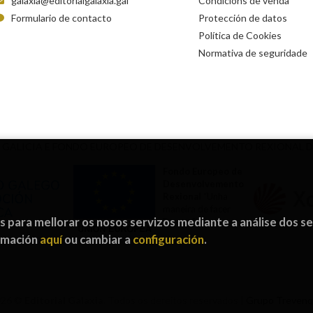
galaxia@editorialgalaxia.gal
Condicións de venda
Formulario de contacto
Protección de datos
Política de Cookies
Normativa de seguridade
 GALICIA E FONDO EUROPEO DE DESENVOLVEMENTO REXIONAL 
Fondo Europeo de
Desenvolvemento
Rexional
“Unha
maneira de facer
os para mellorar os nosos servizos mediante a análise dos s
Europa”
ormación
aquí
ou cambiar a
configuración
.
026 ©
Editorial Galaxia
. Todos os dereitos reservados |
Grupo Treven