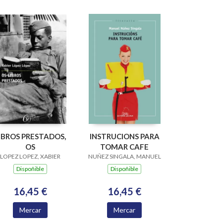
IBROS PRESTADOS,
INSTRUCIONS PARA
OS
TOMAR CAFE
LOPEZ LOPEZ, XABIER
NUÑEZ SINGALA, MANUEL
Dispoñible
Dispoñible
16,45 €
16,45 €
Mercar
Mercar