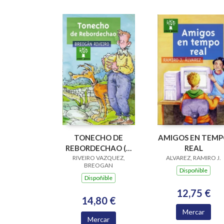
TONECHO DE
AMIGOS EN TEM
REBORDECHAO (V
REAL
PREMIO RAIÑA LUPA
RIVEIRO VAZQUEZ,
ALVAREZ, RAMIRO J.
BREOGAN
2004)
Dispoñible
Dispoñible
12,75 €
14,80 €
Mercar
Mercar