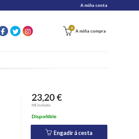
A miña conta
0
A miña compra
23,20 €
IVE incluído
Dispoñible
Engadir á cesta