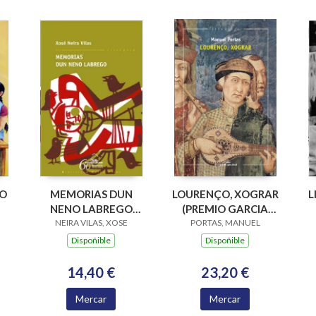
PO
MEMORIAS DUN
LOURENÇO, XOGRAR
L
NENO LABREGO
(PREMIO GARCIA
NEIRA VILAS, XOSE
(B.N.VILAS)
BARROS 2015)
PORTAS, MANUEL
Dispoñible
Dispoñible
14,40 €
23,20 €
Mercar
Mercar