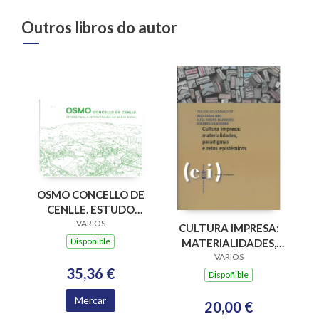
Outros libros do autor
OSMO CONCELLO DE
CENLLE. ESTUDO
PARA A
VARIOS
CULTURA IMPRESA:
INTERVENCION NO
Dispoñible
MATERIALIDADES,
MEDIO RURAL
PARADIGMAS E
VARIOS
35,36 €
RETOS EPISTÉMICOS
Dispoñible
Mercar
20,00 €