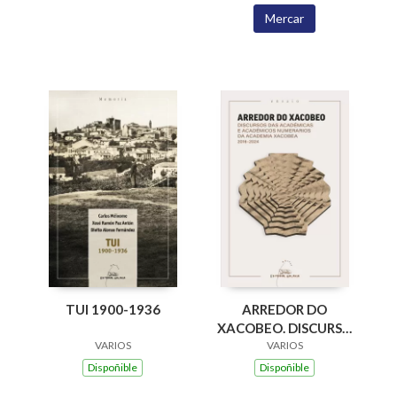
Mercar
ARREDOR DO
TUI 1900-1936
XACOBEO. DISCURSO
DAS ACADEMICAS E
VARIOS
VARIOS
ACADEMICOS
Dispoñible
Dispoñible
NUMERARIOS DA