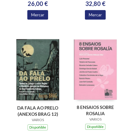
ACADEMIA
32,80 €
26,00 €
XACOBEA 2016-2024
Mercar
Mercar
8 ENSAIOS SOBRE
DA FALA AO PRELO
ROSALIA
(ANEXOS BRAG 12)
VARIOS
VARIOS
Dispoñible
Dispoñible