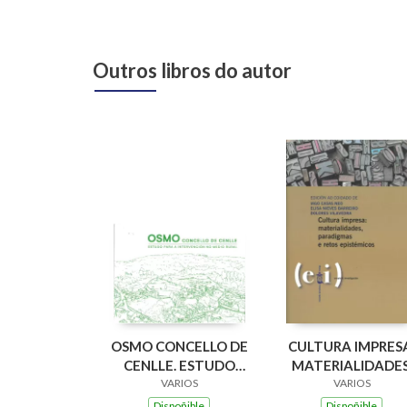
Outros libros do autor
OSMO CONCELLO DE
CULTURA IMPRES
CENLLE. ESTUDO
MATERIALIDADES
PARA A
VARIOS
PARADIGMAS E
VARIOS
INTERVENCION NO
RETOS EPISTÉMIC
Dispoñible
Dispoñible