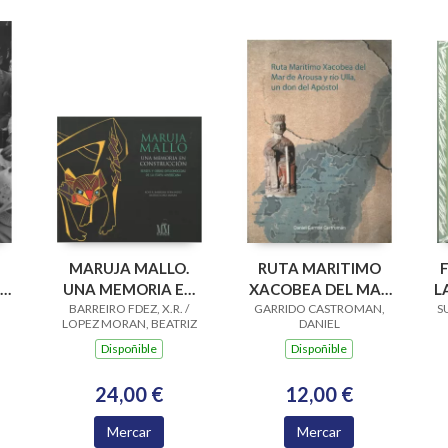
MARUJA MALLO.
RUTA MARITIMO
RAS
UNA MEMORIA EN
XACOBEA DEL MAR
L
A.
CONSTRUCCION. S Y
BARREIRO FDEZ, X.R. /
GARRIDO CASTROMAN,
DE AROUSA Y RIO
S
LOPEZ MORAN, BEATRIZ
DANIEL
O.DESCONOCID
ULLA, UN DON
Dispoñible
Dispoñible
24,00 €
12,00 €
Mercar
Mercar