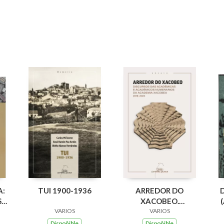
A:
TUI 1900-1936
ARREDOR DO
,
XACOBEO.
VARIOS
DISCURSO DAS
VARIOS
OS
ACADEMICAS E
Dispoñible
Dispoñible