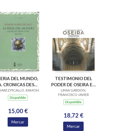
FERIA DEL MUNDO,
TESTIMONIO DEL
A. CRONICAS DESDE
PODER DE OSEIRA EN
UAREZ PICALLO, RAMON
CHILE 1942-1956
SUS PRIORATOS A
LIMIA GARDON,
FRANCISCO JAVIER
TRAVES DEL ARTE
Dispoñible
Dispoñible
15,00 €
18,72 €
Mercar
Mercar