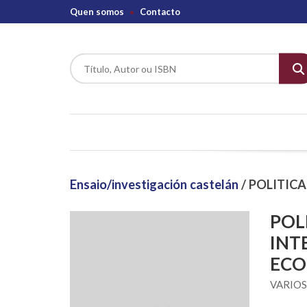
Quen somos
Contacto
Ensaio/investigación castelán
/ POLITIC
POL
INT
EC
VARIO