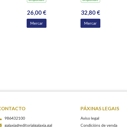
ACADEMICOS
NUMERARIOS DA
26,00 €
32,80 €
ACADEMIA
XACOBEA 2016-
Mercar
Mercar
2024
CONTACTO
PÁXINAS LEGAIS
986432100
Aviso legal
galaxia@editorialgalaxia.gal
Condicións de venda