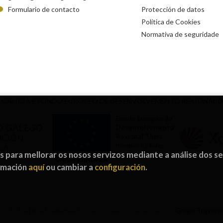
Formulario de contacto
Protección de datos
Política de Cookies
Normativa de seguridade
 GALICIA E FONDO EUROPEO DE DESENVOLVEMENTO REXIONAL 
Fondo Europeo de
Desenvolvemento
Rexional
“Unha
maneira de facer
os para mellorar os nosos servizos mediante a análise dos s
Europa”
ormación
aquí
ou cambiar a
configuración
.
026 ©
Editorial Galaxia
. Todos os dereitos reservados |
Grupo Treven