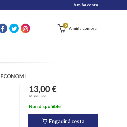
A miña conta
0
A miña compra
A ECONOMI
13,00 €
IVE incluído
Non dispoñible
Engadir á cesta