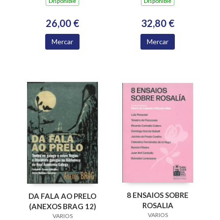
Dispoñible
Dispoñible
NUMERARIOS DA
ACADEMIA
32,80 €
26,00 €
XACOBEA 2016-2024
Mercar
Mercar
8 ENSAIOS SOBRE
DA FALA AO PRELO
ROSALIA
(ANEXOS BRAG 12)
VARIOS
VARIOS