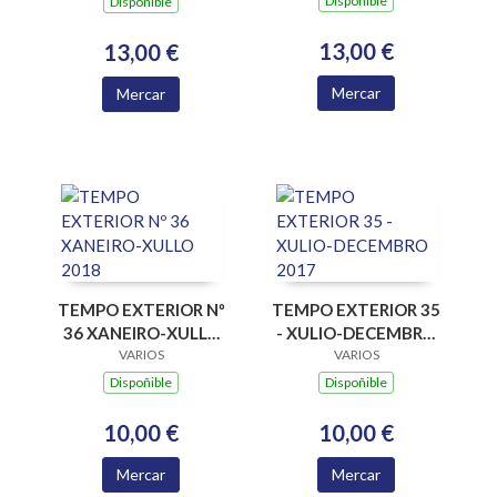
Dispoñible
Dispoñible
RETOS E PARADOXOS
13,00 €
13,00 €
Mercar
Mercar
TEMPO EXTERIOR Nº
TEMPO EXTERIOR 35
36 XANEIRO-XULLO
- XULIO-DECEMBRO
VARIOS
2018
VARIOS
2017
Dispoñible
Dispoñible
10,00 €
10,00 €
Mercar
Mercar