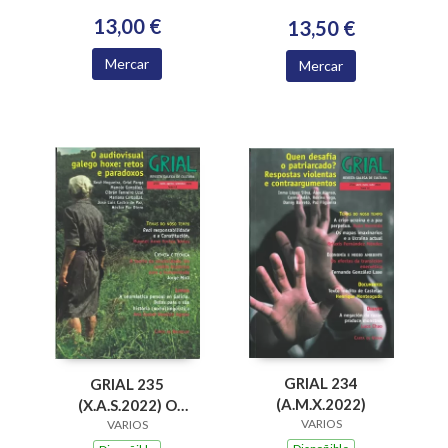
TESTEMUÑO E
COMPROMISO
13,00 €
13,50 €
Mercar
Mercar
GRIAL 234
GRIAL 235
(A.M.X.2022)
(X.A.S.2022) O
VARIOS
AUDIOVISUAL
VARIOS
GALEGO HOXE: