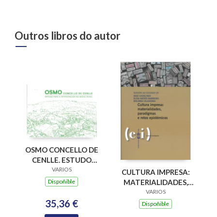
Outros libros do autor
OSMO CONCELLO DE
CENLLE. ESTUDO
PARA A
VARIOS
CULTURA IMPRESA:
INTERVENCION NO
Dispoñible
MATERIALIDADES,
MEDIO RURAL
PARADIGMAS E
VARIOS
35,36 €
RETOS EPISTÉMICOS
Dispoñible