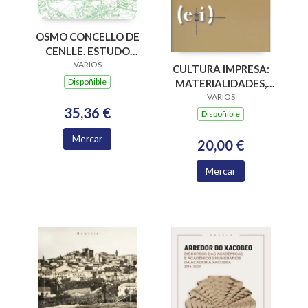
OSMO CONCELLO DE
CENLLE. ESTUDO
PARA A
VARIOS
CULTURA IMPRESA:
INTERVENCION NO
Dispoñible
MATERIALIDADES,
MEDIO RURAL
PARADIGMAS E
VARIOS
35,36 €
RETOS EPISTÉMICOS
Dispoñible
Mercar
20,00 €
Mercar