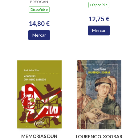
BREOGAN
2004)
Dispoñible
Dispoñible
12,75 €
14,80 €
Mercar
Mercar
MEMORIAS DUN
LOURENÇO, XOGRAR