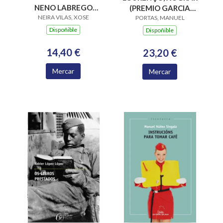
NENO LABREGO
(PREMIO GARCIA
NEIRA VILAS, XOSE
(B.N.VILAS)
BARROS 2015)
PORTAS, MANUEL
Dispoñible
Dispoñible
14,40 €
23,20 €
Mercar
Mercar