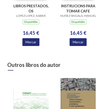
LIBROS PRESTADOS,
INSTRUCIONS PARA
OS
TOMAR CAFE
LOPEZ LOPEZ, XABIER
NUÑEZ SINGALA, MANUEL
Dispoñible
Dispoñible
16,45 €
16,45 €
Mercar
Mercar
Outros libros do autor