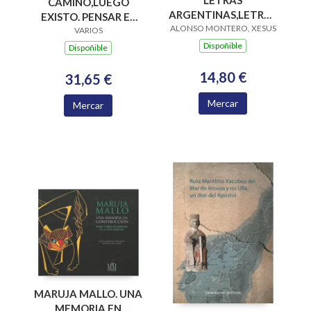
LETRAS
CAMINO,LUEGO
ARGENTINAS,LETRAS
EXISTO. PENSAR EL
ALONSO MONTERO, XESUS
GALLEGAS SU RELA.
CAMINO EN CLAVE
VARIOS
EN EL SIGLO XX
COSMOPOLITA
Dispoñible
Dispoñible
14,80 €
31,65 €
Mercar
Mercar
MARUJA MALLO. UNA
MEMORIA EN