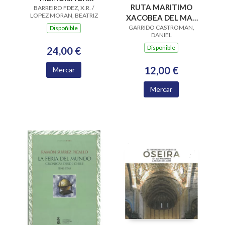
RUTA MARITIMO
CONSTRUCCION. S Y
BARREIRO FDEZ, X.R. /
LOPEZ MORAN, BEATRIZ
XACOBEA DEL MAR
O.DESCONOCID
GARRIDO CASTROMAN,
DE AROUSA Y RIO
Dispoñible
DANIEL
ULLA, UN DON
Dispoñible
24,00 €
12,00 €
Mercar
Mercar