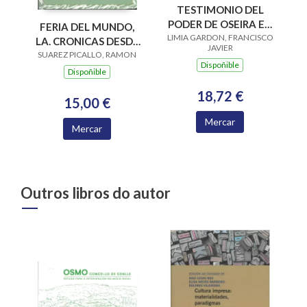
TESTIMONIO DEL
PODER DE OSEIRA EN
FERIA DEL MUNDO,
LIMIA GARDON, FRANCISCO
SUS PRIORATOS A
LA. CRONICAS DESDE
JAVIER
TRAVES DEL ARTE
SUAREZ PICALLO, RAMON
CHILE 1942-1956
Dispoñible
Dispoñible
18,72 €
15,00 €
Mercar
Mercar
Outros libros do autor