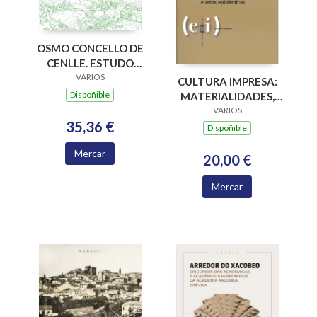
OSMO CONCELLO DE
CENLLE. ESTUDO
PARA A
VARIOS
CULTURA IMPRESA:
INTERVENCION NO
Dispoñible
MATERIALIDADES,
MEDIO RURAL
PARADIGMAS E
VARIOS
35,36 €
RETOS EPISTÉMICOS
Dispoñible
Mercar
20,00 €
Mercar