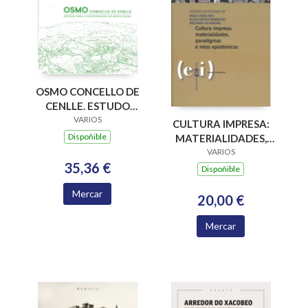
OSMO CONCELLO DE
CENLLE. ESTUDO
PARA A
VARIOS
CULTURA IMPRESA:
INTERVENCION NO
Dispoñible
MATERIALIDADES,
MEDIO RURAL
PARADIGMAS E
VARIOS
35,36 €
RETOS EPISTÉMICOS
Dispoñible
Mercar
20,00 €
Mercar