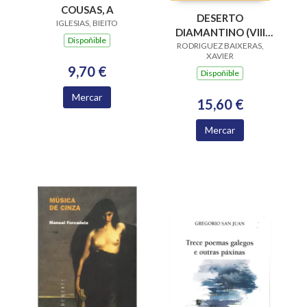
COUSAS, A
DESERTO
IGLESIAS, BIEITO
DIAMANTINO (VIII
Dispoñible
PREMIO CAIXANOVA
RODRIGUEZ BAIXERAS,
XAVIER
2009)
9,70 €
Dispoñible
Mercar
15,60 €
Mercar