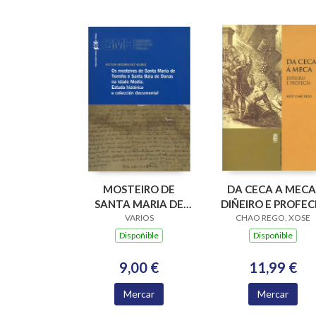
MOSTEIRO DE
DA CECA A MECA
SANTA MARIA DE
DIÑEIRO E PROFEC
XUNQUEIRA DE
VARIOS
CHAO REGO, XOSE
ESPADANEDO SXII-
Dispoñible
Dispoñible
VXI
9,00 €
11,99 €
Mercar
Mercar