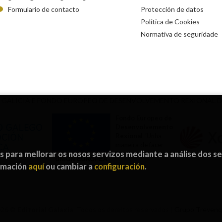
Formulario de contacto
Protección de datos
Política de Cookies
Normativa de seguridade
 GALICIA E FONDO EUROPEO DE DESENVOLVEMENTO REXIONAL 
Fondo Europeo de
Desenvolvemento
Rexional
“Unha
maneira de facer
os para mellorar os nosos servizos mediante a análise dos s
Europa”
ormación
aquí
ou cambiar a
configuración
.
026 ©
Editorial Galaxia
. Todos os dereitos reservados |
Grupo Treven