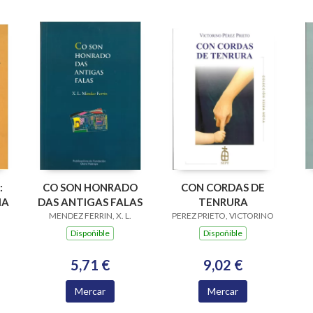
:
CO SON HONRADO
CON CORDAS DE
IA
DAS ANTIGAS FALAS
TENRURA
MENDEZ FERRIN, X. L.
PEREZ PRIETO, VICTORINO
Dispoñible
Dispoñible
5,71 €
9,02 €
Mercar
Mercar