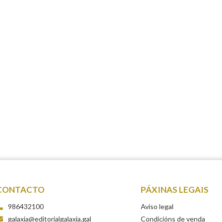
CONTACTO
PÁXINAS LEGAIS
986432100
Aviso legal
galaxia@editorialgalaxia.gal
Condicións de venda