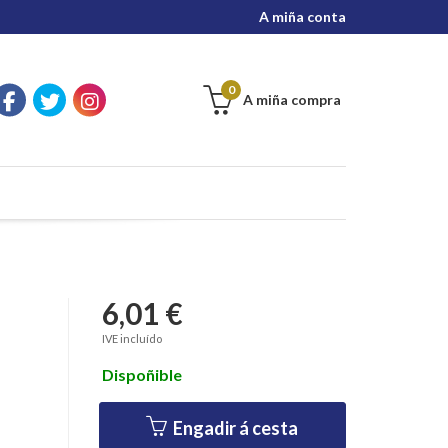
A miña conta
0
A miña compra
6,01 €
IVE incluído
Dispoñible
Engadir á cesta