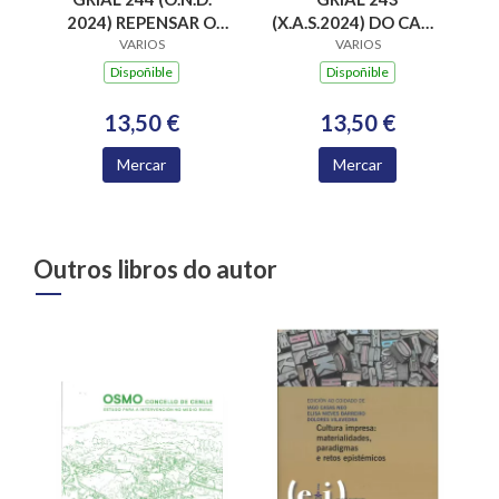
(X.A.S.2024) DO CAOS
2024) REPENSAR O
A CONCORDIA. O
VARIOS
HUMOR DE
VARIOS
DESAFIO DA
FERNANDEZ DE LA
Dispoñible
Dispoñible
CONVIVENCIA
VEGA
13,50 €
13,50 €
Mercar
Mercar
Outros libros do autor