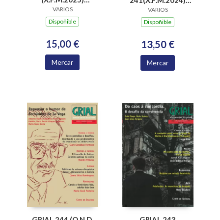
241(X.F.M.2024)
CULTURA, ARTES E
VARIOS
LUISA VILLALTA A
VARIOS
IDENTIDADES. I FORO
POETA DA CIDADE
Dispoñible
Dispoñible
GRIAL
ALTA
15,00 €
13,50 €
Mercar
Mercar
GRIAL 243
GRIAL 244 (O.N.D.