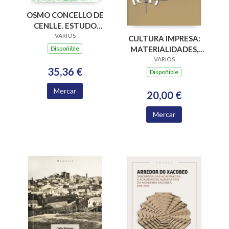
OSMO CONCELLO DE
CENLLE. ESTUDO
PARA A
VARIOS
CULTURA IMPRESA:
INTERVENCION NO
Dispoñible
MATERIALIDADES,
MEDIO RURAL
PARADIGMAS E
VARIOS
35,36 €
RETOS EPISTÉMICOS
Dispoñible
Mercar
20,00 €
Mercar