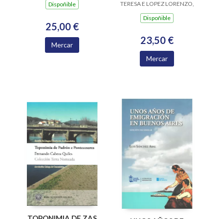
GALLEGO SEIXEBRA
TERESA E LOPEZ LORENZO,
Dispoñible
SIRO
Dispoñible
25,00 €
23,50 €
Mercar
Mercar
TOPONIMIA DE ZAS