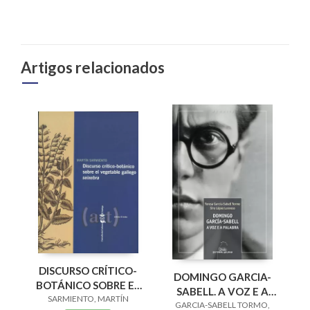
Artigos relacionados
DISCURSO CRÍTICO-
DOMINGO GARCIA-
BOTÁNICO SOBRE EL
SABELL. A VOZ E A
SARMIENTO, MARTÍN
VEGETABLE
GARCIA-SABELL TORMO,
PALABRA