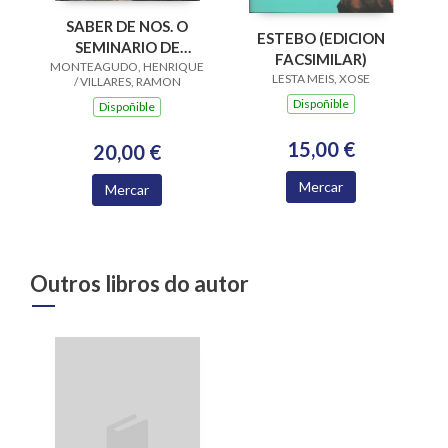
SABER DE NOS. O
ESTEBO (EDICION
SEMINARIO DE
FACSIMILAR)
MONTEAGUDO, HENRIQUE
ESTUDOS GALEGOS
LESTA MEIS, XOSE
/ VILLARES, RAMON
Dispoñible
Dispoñible
15,00 €
20,00 €
Mercar
Mercar
Outros libros do autor