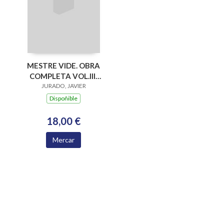
MESTRE VIDE. OBRA
COMPLETA VOL.III:
MUSICA CORAL
JURADO, JAVIER
Dispoñible
18,00 €
Mercar