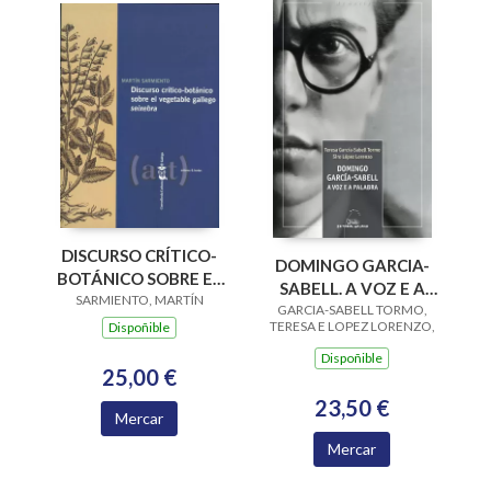
DISCURSO CRÍTICO-
DOMINGO GARCIA-
BOTÁNICO SOBRE EL
SABELL. A VOZ E A
SARMIENTO, MARTÍN
VEGETABLE
GARCIA-SABELL TORMO,
PALABRA
GALLEGO SEIXEBRA
TERESA E LOPEZ LORENZO,
Dispoñible
SIRO
Dispoñible
25,00 €
23,50 €
Mercar
Mercar