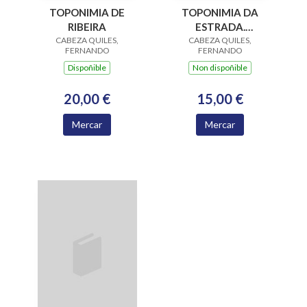
TOPONIMIA DE
TOPONIMIA DA
RIBEIRA
ESTRADA.
CABEZA QUILES,
COLECCION TERRA
CABEZA QUILES,
FERNANDO
FERNANDO
NOMEADA
Dispoñible
Non dispoñible
20,00 €
15,00 €
Mercar
Mercar