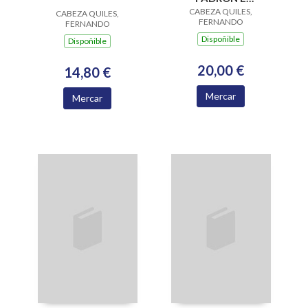
PONTECESURES
CABEZA QUILES,
CABEZA QUILES,
FERNANDO
FERNANDO
Dispoñible
Dispoñible
20,00 €
14,80 €
Mercar
Mercar