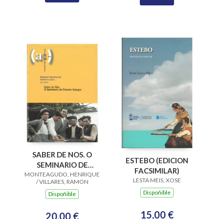
SABER DE NOS. O
ESTEBO (EDICION
SEMINARIO DE
FACSIMILAR)
MONTEAGUDO, HENRIQUE
ESTUDOS GALEGOS
LESTA MEIS, XOSE
/ VILLARES, RAMON
Dispoñible
Dispoñible
15,00 €
20,00 €