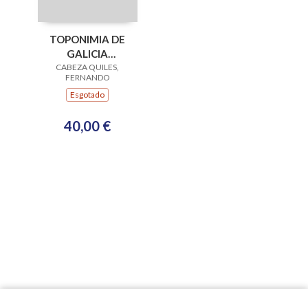
TOPONIMIA DE
GALICIA
(ESGOTADO)
CABEZA QUILES,
FERNANDO
Esgotado
40,00 €