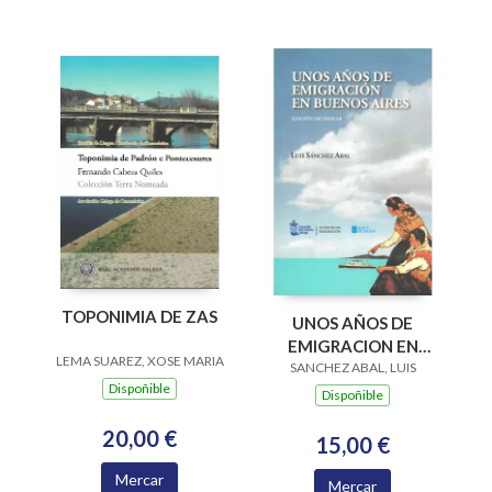
TOPONIMIA DE ZAS
UNOS AÑOS DE
EMIGRACION EN
LEMA SUAREZ, XOSE MARIA
SANCHEZ ABAL, LUIS
BUENOS AIRES
Dispoñible
(EDICION
Dispoñible
FACSIMILAR)
20,00 €
15,00 €
Mercar
Mercar