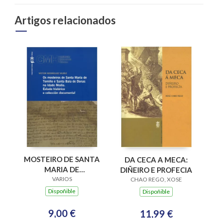
Artigos relacionados
MOSTEIRO DE SANTA
DA CECA A MECA:
MARIA DE
DIÑEIRO E PROFECIA
XUNQUEIRA DE
VARIOS
CHAO REGO, XOSE
ESPADANEDO SXII-
Dispoñible
Dispoñible
VXI
9,00 €
11,99 €