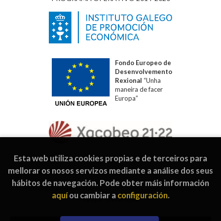
Fondo Europeo de
Desenvolvemento
Rexional
“Unha
maneira de facer
Europa”
Esta web utiliza cookies propias e de terceiros para
mellorar os nosos servizos mediante a análise dos seus
hábitos de navegación. Pode obter máis información
2026 ©
Editorial Galaxia
. Todos os dereitos reservados |
aquí
ou cambiar a
configuración
.
Grupo Trevenque