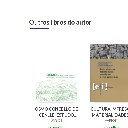
Outros libros do autor
OSMO CONCELLO DE
CULTURA IMPRES
CENLLE. ESTUDO
MATERIALIDADES
PARA A
VARIOS
PARADIGMAS E
VARIOS
INTERVENCION NO
RETOS EPISTÉMIC
Dispoñible
Dispoñible