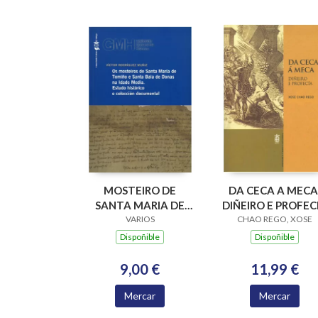
MOSTEIRO DE
DA CECA A MECA
SANTA MARIA DE
DIÑEIRO E PROFEC
XUNQUEIRA DE
VARIOS
CHAO REGO, XOSE
ESPADANEDO SXII-
Dispoñible
Dispoñible
VXI
9,00 €
11,99 €
Mercar
Mercar