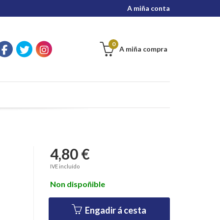
A miña conta
0
A miña compra
4,80 €
IVE incluído
Non dispoñible
Engadir á cesta