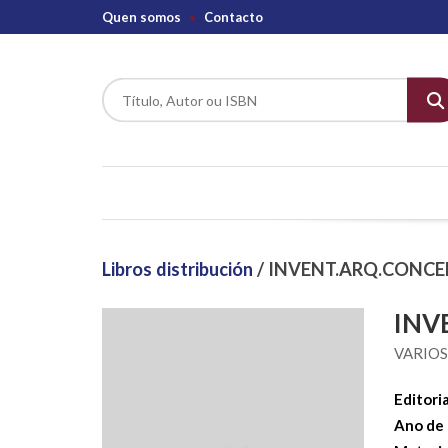
Quen somos
Contacto
Libros distribución
/ INVENT.ARQ.CONC
INV
VARIO
Editoria
Ano de 