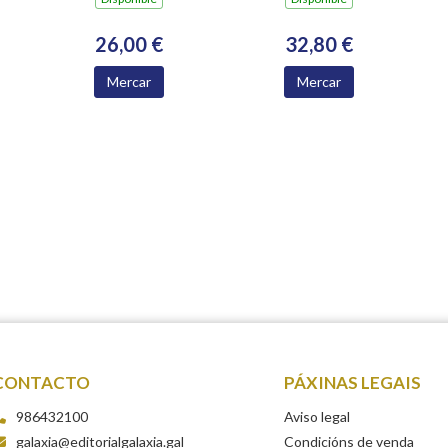
ACADEMICOS
NUMERARIOS DA
26,00 €
32,80 €
ACADEMIA
XACOBEA 2016-
Mercar
Mercar
2024
CONTACTO
PÁXINAS LEGAIS
986432100
Aviso legal
galaxia@editorialgalaxia.gal
Condicións de venda