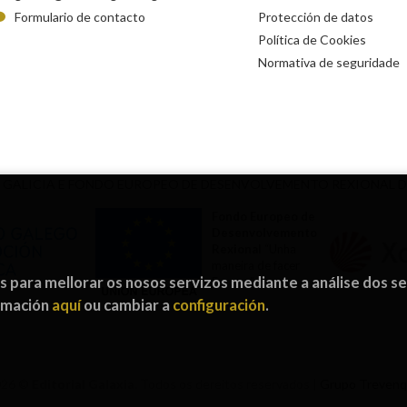
Formulario de contacto
Protección de datos
Política de Cookies
Normativa de seguridade
 GALICIA E FONDO EUROPEO DE DESENVOLVEMENTO REXIONAL 
Fondo Europeo de
Desenvolvemento
Rexional
“Unha
maneira de facer
os para mellorar os nosos servizos mediante a análise dos s
Europa”
ormación
aquí
ou cambiar a
configuración
.
026 ©
Editorial Galaxia
. Todos os dereitos reservados |
Grupo Treven