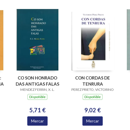
:
CO SON HONRADO
CON CORDAS DE
IA
DAS ANTIGAS FALAS
TENRURA
MENDEZ FERRIN, X. L.
PEREZ PRIETO, VICTORINO
Dispoñible
Dispoñible
5,71 €
9,02 €
Mercar
Mercar