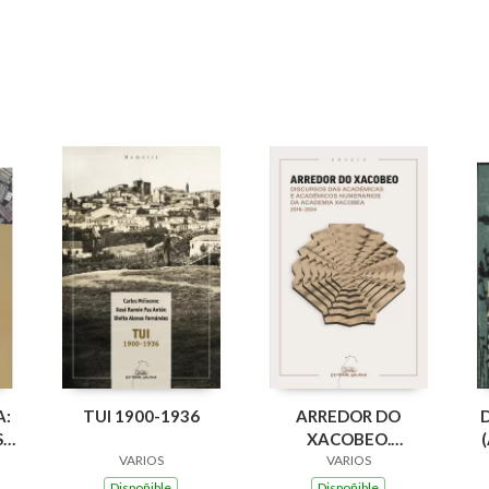
A:
TUI 1900-1936
ARREDOR DO
,
XACOBEO.
VARIOS
DISCURSO DAS
VARIOS
OS
ACADEMICAS E
Dispoñible
Dispoñible