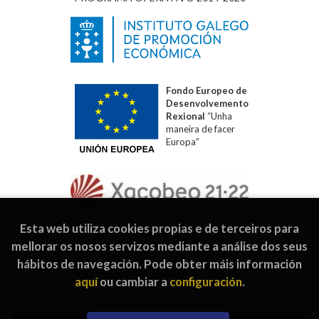
Fondo Europeo de
Desenvolvemento
Rexional
“Unha
maneira de facer
Europa”
Esta web utiliza cookies propias e de terceiros para
mellorar os nosos servizos mediante a análise dos seus
hábitos de navegación. Pode obter máis información
2026 ©
Editorial Galaxia
. Todos os dereitos reservados |
aquí
ou cambiar a
configuración
.
Grupo Trevenque