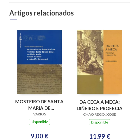
Artigos relacionados
MOSTEIRO DE SANTA
DA CECA A MECA:
MARIA DE
DIÑEIRO E PROFECIA
XUNQUEIRA DE
VARIOS
CHAO REGO, XOSE
ESPADANEDO SXII-
Dispoñible
Dispoñible
VXI
9,00 €
11,99 €