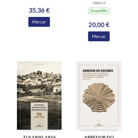
MEDIO RURAL
PARADIGMAS E
VARIOS
35,36 €
RETOS EPISTÉMICOS
Dispoñible
Mercar
20,00 €
Mercar
ARREDOR DO
TUI 1900-1936