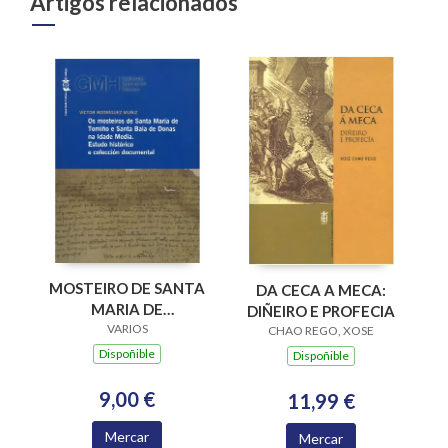
Artigos relacionados
MOSTEIRO DE SANTA
DA CECA A MECA:
MARIA DE
DIÑEIRO E PROFECIA
XUNQUEIRA DE
VARIOS
CHAO REGO, XOSE
ESPADANEDO SXII-
Dispoñible
Dispoñible
VXI
9,00 €
11,99 €
Mercar
Mercar