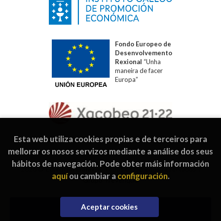
Fondo Europeo de
Desenvolvemento
Rexional
“Unha
maneira de facer
Europa”
Esta web utiliza cookies propias e de terceiros para
mellorar os nosos servizos mediante a análise dos seus
hábitos de navegación. Pode obter máis información
2026 ©
Editorial Galaxia
. Todos os dereitos reservados |
aquí
ou cambiar a
configuración
.
Grupo Trevenque
Aceptar cookies
Engadir á cesta