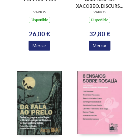
XACOBEO. DISCURSO
DAS ACADEMICAS E
VARIOS
VARIOS
ACADEMICOS
Dispoñible
Dispoñible
NUMERARIOS DA
ACADEMIA
32,80 €
26,00 €
XACOBEA 2016-2024
Mercar
Mercar