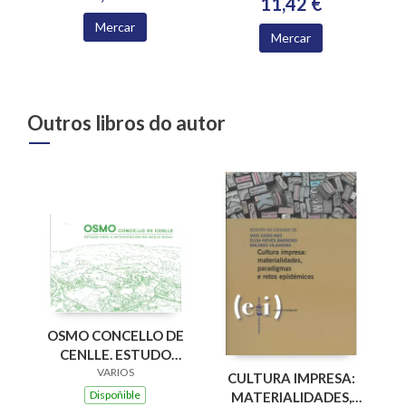
11,42 €
Mercar
Mercar
Outros libros do autor
OSMO CONCELLO DE
CENLLE. ESTUDO
PARA A
VARIOS
CULTURA IMPRESA:
INTERVENCION NO
Dispoñible
MATERIALIDADES,