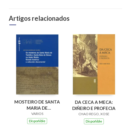
Artigos relacionados
MOSTEIRO DE SANTA
DA CECA A MECA:
MARIA DE
DIÑEIRO E PROFECIA
XUNQUEIRA DE
VARIOS
CHAO REGO, XOSE
ESPADANEDO SXII-
Dispoñible
Dispoñible
VXI