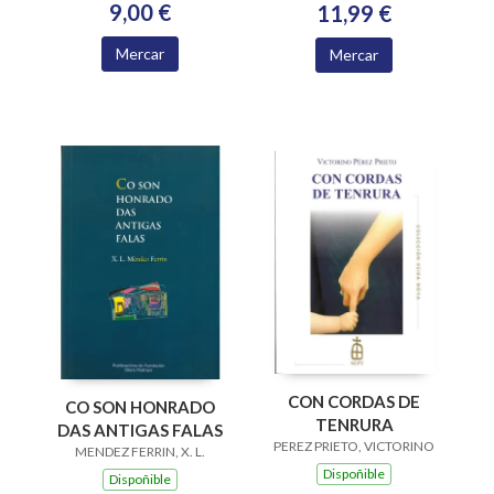
9,00 €
11,99 €
Mercar
Mercar
CON CORDAS DE
CO SON HONRADO
TENRURA
DAS ANTIGAS FALAS
PEREZ PRIETO, VICTORINO
MENDEZ FERRIN, X. L.
Dispoñible
Dispoñible