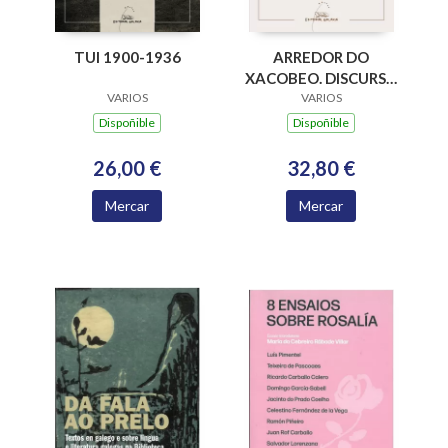
ARREDOR DO
TUI 1900-1936
XACOBEO. DISCURSO
DAS ACADEMICAS E
VARIOS
VARIOS
ACADEMICOS
Dispoñible
Dispoñible
NUMERARIOS DA
ACADEMIA
32,80 €
26,00 €
XACOBEA 2016-2024
Mercar
Mercar