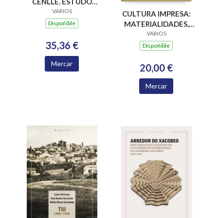
CENLLE. ESTUDO
PARA A
VARIOS
CULTURA IMPRESA:
INTERVENCION NO
Dispoñible
MATERIALIDADES,
MEDIO RURAL
PARADIGMAS E
VARIOS
35,36 €
RETOS EPISTÉMICOS
Dispoñible
Mercar
20,00 €
Mercar