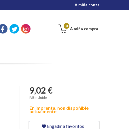
A miña conta
0
A miña compra
9,02 €
IVE incluído
En imprenta, non dispoñible
actualmente
Engadir a favoritos