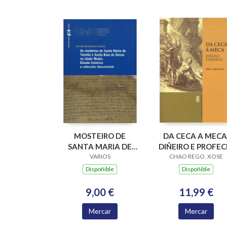
MOSTEIRO DE
DA CECA A MECA
SANTA MARIA DE
DIÑEIRO E PROFEC
XUNQUEIRA DE
VARIOS
CHAO REGO, XOSE
ESPADANEDO SXII-
Dispoñible
Dispoñible
VXI
9,00 €
11,99 €
Mercar
Mercar