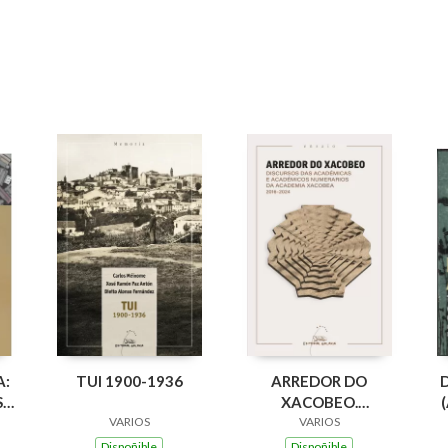
A:
TUI 1900-1936
ARREDOR DO
,
XACOBEO.
VARIOS
DISCURSO DAS
VARIOS
OS
ACADEMICAS E
Dispoñible
Dispoñible