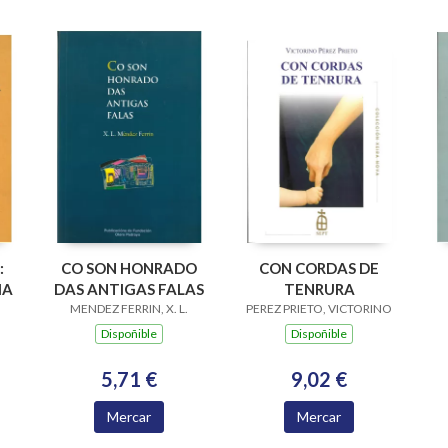
:
CO SON HONRADO
CON CORDAS DE
IA
DAS ANTIGAS FALAS
TENRURA
MENDEZ FERRIN, X. L.
PEREZ PRIETO, VICTORINO
Dispoñible
Dispoñible
5,71 €
9,02 €
Mercar
Mercar