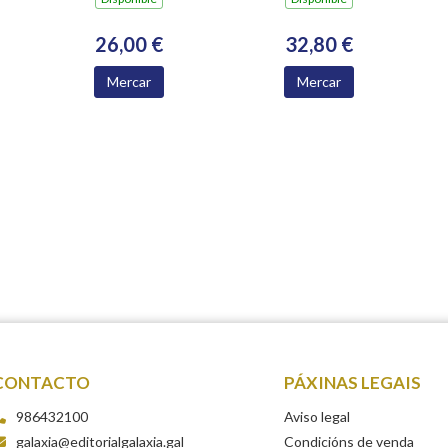
ACADEMICOS
NUMERARIOS DA
26,00 €
32,80 €
ACADEMIA
XACOBEA 2016-
Mercar
Mercar
2024
CONTACTO
PÁXINAS LEGAIS
986432100
Aviso legal
galaxia@editorialgalaxia.gal
Condicións de venda