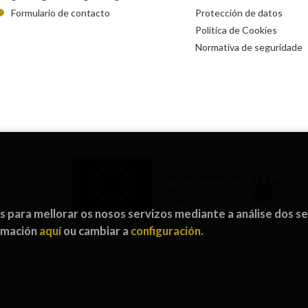
Formulario de contacto
Protección de datos
Política de Cookies
Normativa de seguridade
 GALICIA E FONDO EUROPEO DE DESENVOLVEMENTO REXIONAL 
Fondo Europeo de
Desenvolvemento
Rexional
“Unha
maneira de facer
os para mellorar os nosos servizos mediante a análise dos s
Europa”
ormación
aquí
ou cambiar a
configuración
.
026 ©
Editorial Galaxia
. Todos os dereitos reservados |
Grupo Treven