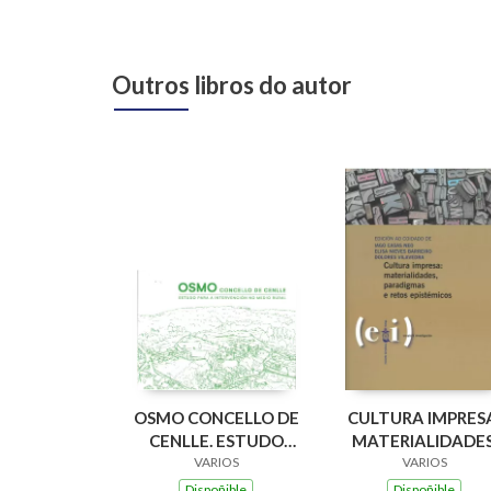
Outros libros do autor
OSMO CONCELLO DE
CULTURA IMPRES
CENLLE. ESTUDO
MATERIALIDADES
PARA A
VARIOS
PARADIGMAS E
VARIOS
INTERVENCION NO
RETOS EPISTÉMIC
Dispoñible
Dispoñible