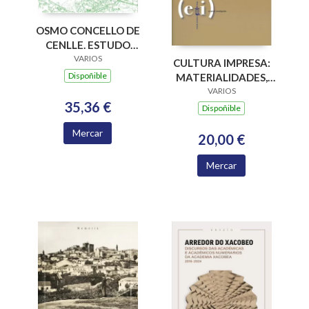
OSMO CONCELLO DE
CENLLE. ESTUDO
PARA A
VARIOS
CULTURA IMPRESA:
INTERVENCION NO
Dispoñible
MATERIALIDADES,
MEDIO RURAL
PARADIGMAS E
VARIOS
35,36 €
RETOS EPISTÉMICOS
Dispoñible
Mercar
20,00 €
Mercar