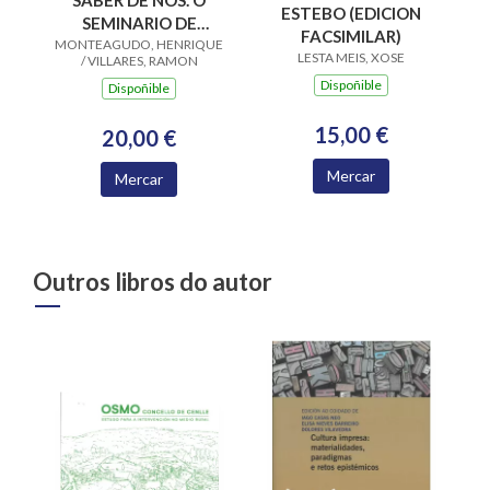
SABER DE NOS. O
ESTEBO (EDICION
SEMINARIO DE
FACSIMILAR)
MONTEAGUDO, HENRIQUE
ESTUDOS GALEGOS
LESTA MEIS, XOSE
/ VILLARES, RAMON
Dispoñible
Dispoñible
15,00 €
20,00 €
Mercar
Mercar
Outros libros do autor