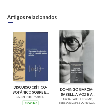
Artigos relacionados
DISCURSO CRÍTICO-
DOMINGO GARCIA-
BOTÁNICO SOBRE EL
SABELL. A VOZ E A
SARMIENTO, MARTÍN
VEGETABLE
GARCIA-SABELL TORMO,
PALABRA
GALLEGO SEIXEBRA
TERESA E LOPEZ LORENZO,
Dispoñible
SIRO